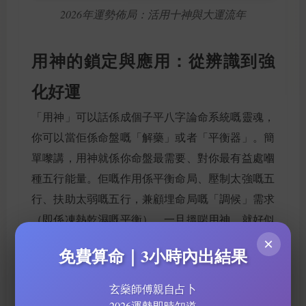
2026年運勢佈局：活用十神與大運流年
用神的鎖定與應用：從辨識到強
化好運
「用神」可以話係成個子平八字論命系統嘅靈魂，
你可以當佢係命盤嘅「解藥」或者「平衡器」。簡
單嚟講，用神就係你命盤最需要、對你最有益處嗰
種五行能量。佢嘅作用係平衡命局、壓制太強嘅五
行、扶助太弱嘅五行，兼顧埋命局嘅「調候」需求
（即係凍熱乾濕嘅平衡）。一旦搵啱用神，就好似
攞到份人生攻略，可以清楚判斷邊啲大運、流年係
×
免費算命｜3小時內出結果
機會，邊啲係挑戰。
玄燊師傅親自占卜
鎖定用神嘅步驟大致如下：
2026運勢即時知道