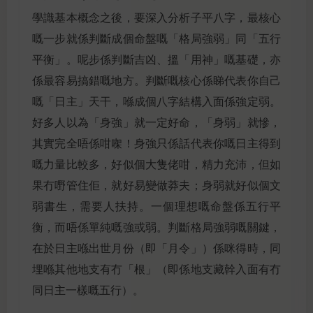
學識基本概念之後，要深入分析子平八字，最核心
嘅一步就係判斷成個命盤嘅「格局強弱」同「五行
平衡」。呢步係判斷吉凶、搵「用神」嘅基礎，亦
係最容易搞錯嘅地方。判斷嘅核心係睇代表你自己
嘅「日主」天干，喺成個八字結構入面係強定弱。
好多人以為「身強」就一定好命，「身弱」就慘，
其實完全唔係咁㗎！身強只係話代表你嘅日主得到
嘅力量比較多，好似個大隻佬咁，精力充沛，但如
果冇嘢管住佢，就好易變做莽夫；身弱就好似個文
弱書生，需要人扶持。一個理想嘅命盤係五行平
衡，而唔係單純嘅強或弱。判斷格局強弱嘅關鍵，
在於日主喺出世月份（即「月令」）係咪得時，同
埋喺其他地支有冇「根」（即係地支藏幹入面有冇
同日主一樣嘅五行）。