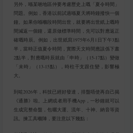
另外，喺某啲地區仲要考慮歷史上嘅「夏令時間」
問題。例如，香港以前試過喺夏天將時鐘撥快一個
鐘。如果你喺嗰段時間出世，就要將出世紙上嘅時
間減返一個鐘，還原做標準時間，先可以對應返正
確嘅時辰。例如，出世紙寫1975年6月1日下午3點
半，當時正值夏令時間，實際天文時間應該係下晝
2點半，對應嘅時辰就由「申時」（15-17點）變做
「未時」（13-15點），時柱干支跟住變，影響極
大。
到咗2026年，科技已經好發達，排盤唔使再自己揭
《通勝》啦。上網或者用手機App，一秒鐘就可以
生成完整命盤，包曬大運、流年、十神、納音等資
訊。揀工具嗰陣，要注意以下幾點：