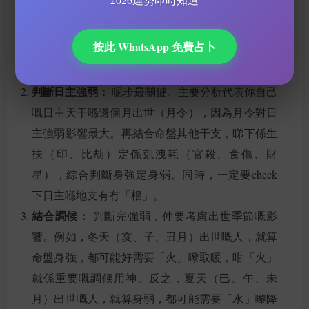
精準排盤：
一定要有準確無誤嘅八字命盤，尤其係
按此 WhatsApp 免費占卜
出世時辰，如果時辰唔準，後面所有分析都係嘥
氣。
判斷日主強弱：
呢步最關鍵。主要分析代表你自己
嘅日主天干喺邊個月出世（月令），因為月令對日
主強弱影響最大。再結合命盤其他干支，睇下係生
扶（印、比劫）定係剋洩耗（官殺、食傷、財
星），綜合判斷身強定身弱。同時，一定要check
下日主喺地支有冇「根」。
結合調候：
判斷完強弱，仲要考慮出世季節嘅影
響。例如，冬天（亥、子、丑月）出世嘅人，就算
命盤身強，都可能好需要「火」嚟取暖，咁「火」
就係重要嘅調候用神。反之，夏天（巳、午、未
月）出世嘅人，就算身弱，都可能需要「水」嚟降