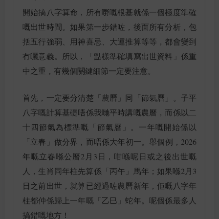
開始搞八字算命，所有嘢嘅根基就係一個極度準確
嘅出世時間。如果第一步錯咗，後面所有分析，包
括五行強弱、用神喜忌、大運推算等等，都會變到
冇曬意義。所以，「點樣準確填寫出世資料」係重
中之重，有幾個關鍵細節一定要注意。
首先，一定要分清楚「農曆」同「節氣曆」。子平
八字嘅計算基礎唔係我哋平時講嘅農曆，而係以二
十四節氣為標準嘅「節氣曆」。一年嘅開始係以
「立春」做分界，而唔係大年初一。舉個例，2026
年嘅立春喺公曆2月3日，咁喺呢日或之後出世嘅
人，生肖同年柱先算係「丙午」馬年；如果喺2月3
日之前出世，就算已經過咗農曆新年，佢嘅八字年
柱都仲係歸上一年嘅「乙巳」蛇年。呢個係最多人
搞錯嘅地方！