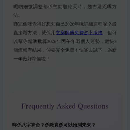
呢啲細微調整都係主動順應天時，趨吉避兇嘅方
法。
睇完係咪覺得好想知自己2026年嘅詳細運程呢？最
直接嘅方法，就係用
玄燊師傅免費占卜服務
，佢可
以幫你精準批算2026年丙午年嘅個人運勢，最快3
個鐘就有結果，仲要完全免費！快啲去試下，為新
一年做好準備啦！
Frequently Asked Questions
咩係八字算命？係咪真係可以預測未來？