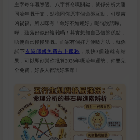
主宰每年嘅際遇。八字算命嘅關鍵，就係分析大運
同流年嘅干支，點樣同你原本個命盤互動，引發吉
凶禍福。所以咪有「命好不如運好」呢句說話囉。
嘩，聽落好似好複雜喎！其實想知自己個盤係點，
唔使自己慢慢學嘅。而家有個好方便嘅方法，就係
試下
玄燊師傅免費占卜服務
，最快3個鐘就有結
果，可以即刻幫你批算2026年嘅流年運勢，仲要完
全免費，好多人都話好準㗎！