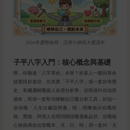
2026年運勢佈局：活用十神與大運流年
子平八字入門：核心概念與基礎
喂，你聽過「八字算命」未呀？好多人一聽到算命
就覺得好迷信，但其實「子平八字」係一套好有歷
史、有曬邏輯嘅個人命理分析學。佢唔係叫你信死
個命，而係一套幫你瞭解自己嘅分析工具，好似一
份你嘅「人生出廠說明書」咁，用嚟揭示你嘅性
格、潛能，同埋人生唔同階段嘅運氣起伏。佢嘅核
心就係將你出世嘅年、月、日、時，用一套叫「天