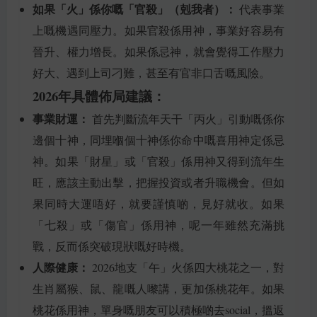
如果「火」係你嘅「官殺」（剋我者）：
代表事業
上嘅機遇同壓力。如果官殺係用神，事業好容易有
晉升、權力增長。如果係忌神，就會覺得工作壓力
好大、遇到上司刁難，甚至有官非口舌嘅風險。
2026年具體佈局建議：
事業財運：
首先判斷流年天干「丙火」引動嘅係你
邊個十神，同埋嗰個十神係你命中嘅喜用神定係忌
神。如果「財星」或「官殺」係用神又得到流年生
旺，應該主動出擊，把握投資或者升職機會。但如
果同時大運唔好，就要謹慎啲，見好就收。如果
「七殺」或「傷官」係用神，呢一年雖然充滿挑
戰，反而係突破現狀嘅好時機。
人際健康：
2026地支「午」火係四大桃花之一，對
生肖屬猴、鼠、龍嘅人嚟講，更加係桃花年。如果
桃花係用神，單身嘅朋友可以積極啲去social，搵返