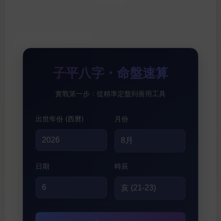
子平八字・命盤速算
實戰第一步：從精準定盤到善用工具
出世年份 (西曆)
月份
日期
時辰