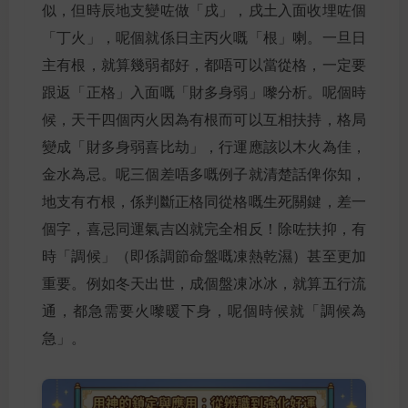
似，但時辰地支變咗做「戌」，戌土入面收埋咗個
「丁火」，呢個就係日主丙火嘅「根」喇。一旦日
主有根，就算幾弱都好，都唔可以當從格，一定要
跟返「正格」入面嘅「財多身弱」嚟分析。呢個時
候，天干四個丙火因為有根而可以互相扶持，格局
變成「財多身弱喜比劫」，行運應該以木火為佳，
金水為忌。呢三個差唔多嘅例子就清楚話俾你知，
地支有冇根，係判斷正格同從格嘅生死關鍵，差一
個字，喜忌同運氣吉凶就完全相反！除咗扶抑，有
時「調候」（即係調節命盤嘅凍熱乾濕）甚至更加
重要。例如冬天出世，成個盤凍冰冰，就算五行流
通，都急需要火嚟暖下身，呢個時候就「調候為
急」。