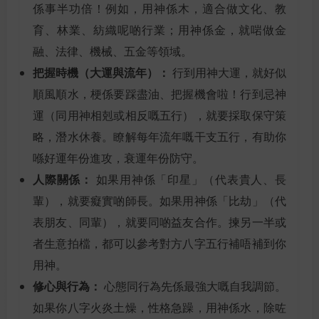
係事半功倍！例如，用神係木，適合做文化、教
育、林業、紡織呢啲行業；用神係金，就啱做金
融、法律、機械、五金等領域。
把握時機（大運與流年）：
行到用神大運，就好似
順風順水，梗係要踩盡油、把握機會啦！行到忌神
運（同用神相剋或相反嘅五行），就要採取保守策
略，潛水休養。瞭解每年流年嘅干支五行，有助你
喺好運年份進攻，衰運年份防守。
人際關係：
如果用神係「印星」（代表貴人、長
輩），就要癡實啲師長。如果用神係「比劫」（代
表朋友、同輩），就要同啲益友合作。揀另一半或
者生意拍檔，都可以參考對方八字五行補唔補到你
用神。
修心與行為：
心態同行為先係最強大嘅自我調節。
如果你八字火炎土燥，性格急躁，用神係水，除咗