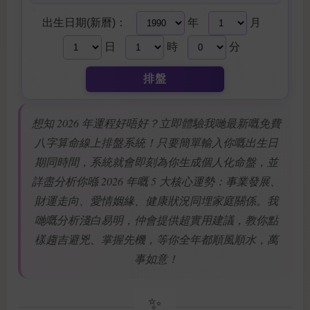
出生日期(新曆)：
年
月
日
時
分
排盤
想知 2026 年運程好唔好？立即體驗我哋最新嘅免費
八字算命線上排盤系統！只要簡單輸入你嘅出生日
期同時間，系統就會即刻為你生成個人化命盤，並
詳盡分析你喺 2026 年嘅 5 大核心運勢：事業發展、
財運走向、愛情姻緣、健康狀況同埋家庭關係。我
哋嘅分析淺白易明，仲會提供超實用建議，教你點
樣趨吉避兇、掌握先機，等你全年都順風順水，萬
事如意！