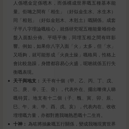
人係嚿金定係嚿木，而係構成世界嘅五種基本能
量。佢哋之間有「相生」（好似金生水、水生木）
同「相剋」（好似金剋木、木剋土）嘅關係。成套
子平八字理論嘅核心，就係研究呢五種能量喺你命
盤入面點分佈、平唔平衡，同埋互相之間有咩影
響。例如，如果你八字入面「火」太多，但「水」
又唔夠，就可能形成「火炎土燥」嘅格局，性格上
會比較急躁，身體都容易心火盛，呢啲就係五行失
衡嘅表現。
天干與地支：
天干有十個（甲、乙、丙、丁、戊、
己、庚、辛、壬、癸），代表外在、擺出嚟俾人睇
嘅特質。地支有十二個（子、醜、寅、卯、辰、
巳、午、未、申、酉、戌、亥），代表內在、收收
埋埋嘅力量，亦都對應我哋熟悉嘅十二生肖。
十神：
為咗將抽象嘅五行關係，變成我哋現實世界