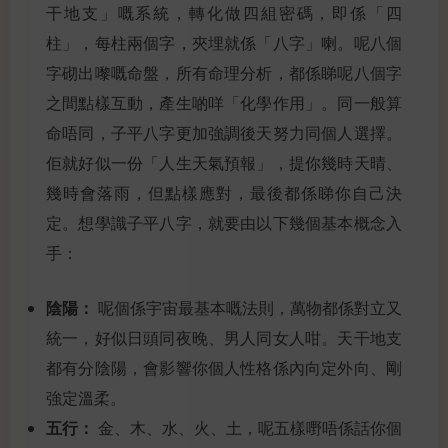
干地支」嘅系統，轉化做四組密碼，即係「四
柱」，每柱兩個字，夾埋就係「八字」喇。呢八個
字砌出嚟嘅命盤，所有命理分析，都係睇呢八個字
之間點樣互動，產生啲咩「化學作用」。同一般算
命唔同，子平八字更加強調後天努力同個人選擇。
佢就好似一份「人生天氣預報」，提你幾時天晴、
幾時會落雨，但點樣應對，最後都係睇你自己決
定。想學識子平八字，就要由以下幾個基本概念入
手：
陰陽：
呢個係宇宙最基本嘅法則，萬物都係對立又
統一，好似日頭同夜晚、男人同女人咁。天干地支
都有分陰陽，會影響你個人性格係內向定外向、剛
強定溫柔。
五行：
金、木、水、火、土，呢五樣嘢唔係話你個