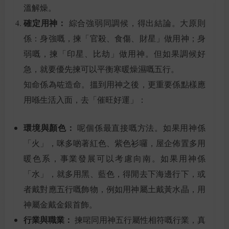
溫解燥。
確定用神：
綜合強弱同調候，得出結論。大原則
係：身強嘅，揀「官殺、食傷、財星」做用神；身
弱嘅，揀「印星、比劫」做用神。但如果調候好
急，就要優先揀可以平衡寒暖燥濕嘅五行。
知命係為咗造命。搵到用神之後，更重要係點樣應
用喺生活入面，去「催旺好運」：
環境與顏色：
呢個係最直接嘅方法。如果用神係
「火」，咪多啲著紅色、紫色衫囉，屋企佈置多用
暖色系，事業發展可以考慮向南。如果用神係
「水」，就多用黑、藍色，得閒去下海邊行下，或
者戴對應五行嘅飾物，例如用神屬土戴黃水晶，用
神屬金戴金銀首飾。
行業與職業：
揀啱同用神五行屬性相符嘅行業，真