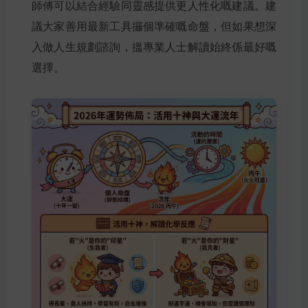
師傅可以結合經驗同靈感提供更人性化嘅建議。建
議大家善用最新工具攞個準確嘅命盤，但如果想深
入做人生規劃諮詢，搵專業人士解讀始終係最好嘅
選擇。