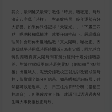
其次，最關鍵又最棘手嘅係「時辰」嘅確定。時辰
決定八字嘅「時柱」，對命盤格局、晚年運勢有好
大影響。如果你只係記得「天矇光」、「下晝三四
點」呢啲模糊嘅描述，就要仔細推敲下。嚴謹嘅命
理師仲會用你出世地點嘅「真太陽時」嚟校正。因
為我哋平時用嘅時區時間係人為劃定嘅，同地球自
轉對應嘅真實太陽時間有幾分鐘到十幾分鐘嘅誤
差。對於咁啱喺兩個時辰交界點（例如朝早7點前
後）出世嘅人，呢幾分鐘嘅校正就足以改變成個時
柱，影響曬全部分析結果。如果唔知詳細時辰，雖
然都可以透過年、月、日三柱推算部分嘢（俗稱三
柱論命），但準確度會下降，建議可以透過過去發
生嘅大事反推校正時辰。