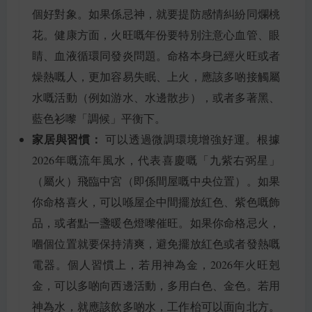
個好對象。如果係忌神，就要提防感情糾紛同爛桃
花。健康方面，火旺嘅年份要特別注意心血管、眼
睛、血液循環同發炎問題。命格本身已經火旺或者
燥熱嘅人，更加容易失眠、上火，應該多啲接觸屬
水嘅活動（例如游水、水邊散步），或者多著黑、
藍色衫嚟「調候」平衡下。
家居與習慣：
可以透過微調環境增強好運。根據
2026年嘅流年風水，代表喜慶嘅「九紫右弼星」
（屬火）飛臨中宮（即係間屋嘅中央位置）。如果
你命格喜火，可以喺屋企中間擺放紅色、紫色嘅飾
品，或者點一盞暖色燈嚟催旺。如果你命格忌火，
嗰個位置就要保持清爽，避免擺放紅色或者發熱嘅
電器。個人習慣上，若用神為金，2026年火旺剋
金，可以多啲向西邊活動，多用白色、金色。若用
神為水，就應該飲多啲水，工作枱可以面向北方。