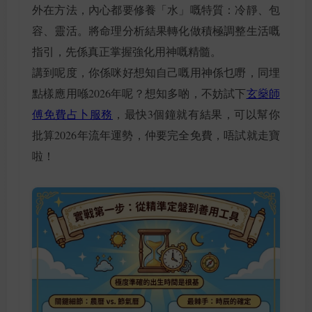
外在方法，內心都要修養「水」嘅特質：冷靜、包
容、靈活。將命理分析結果轉化做積極調整生活嘅
指引，先係真正掌握強化用神嘅精髓。
講到呢度，你係咪好想知自己嘅用神係乜嘢，同埋
點樣應用喺2026年呢？想知多啲，不妨試下
玄燊師
傅免費占卜服務
，最快3個鐘就有結果，可以幫你
批算2026年流年運勢，仲要完全免費，唔試就走寶
啦！