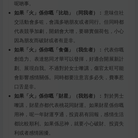
呢啲事。
如果「火」係你嘅「比劫」（同我者）：
意味住社
交活動會多咗，會識多啲朋友或者同行。但同時都
代表競爭加劇，開銷會大增，要睇實個荷包，小心
因為朋友而破財或者有是非。
如果「火」係你嘅「食傷」（我生者）：
代表你嘅
創造力、表達慾同才華可以發揮，好適合開展新計
劃、展現自我。不過對於女士嚟講，傷官太旺可能
會影響感情關係。同時都要注意言多必失，費事惹
口舌是非。
如果「火」係你嘅「財星」（我剋者）：
對於男士
嚟講，財星亦都代表桃花同財運。如果財星係你嘅
用神，呢一年財運亨通，投資易有回報，感情生活
都比較順利。如果係忌神，就要小心破財、投資失
利或者感情困擾。