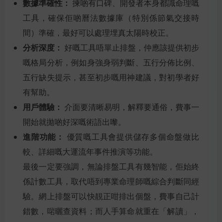
數據準確性：
揀啲有口碑、開發者本身都識命理嘅
工具，確保佢啲曆法數據庫（特別係節氣交接時
間）準確，最好可以處理埋真太陽時校正。
分析深度：
好嘅工具唔單止排盤，仲應該提供初步
嘅格局分析，例如身強身弱判斷、五行分佈比例、
五行缺失提示，甚至初步嘅用神建議，對初學者好
有幫助。
用戶體驗：
介面要清晰易明，解釋要通俗，費事一
開始就拋啲好深嘅術語出嚟。
進階功能：
優質嘅工具會提供儲存多個命盤做比
較、詳細嘅大運流年事件推演等功能。
最後一定要強調，無論排盤工具有幾智能，佢始終
係計數工具，取代唔到專業命理師嘅綜合判斷同經
驗。網上排盤可以快靚正咁排出個盤，費事自己計
錯數，啱曬查資料；而人手算命就重在「解讀」，