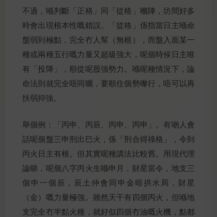
不過，喺判斷「正格」同「從格」嗰陣，坊間好多
時會出現根本性嘅錯誤。「從格」係指當日主喺命
盤弱到極點，完全冇人幫（無根），而盤入面某一
種或兩種五行嘅力量又超級強大，呢個時候日主唯
有「投降」，順從呢股強勢力。喺呢種情況下，論
命法則就完全唔同曬，要順住個勢嚟行，唔可以再
扶弱抑強。
舉個例：「丙申、丙辰、丙申、丙申」。有啲人會
話呢個盤三申刑出巳火，係「刑合得祿格」，令到
丙火日主有根。但其實呢種講法比較舊。用現代理
論睇，呢個八字丙火生喺申月，財星當令，地支三
個申一個辰，辰土仲會同申金暗拱水局，財星
（金）嘅力量極強。雖然天干有四個丙火，但喺地
支完全冇半點火種，就好似四個冇油嘅火機，點都