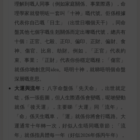
理解到嘅人同事（例如家庭關係、事業際遇），命
理學家就發明咗一套叫「十神」嘅代號。佢係根據
代表你自己嘅「日主」（出世日嗰個天干），同命
盤其他七個字嘅生剋關係而定出嚟嘅代號，總共有
十個：正官、七殺、正印、偏印、正財、偏財、食
神、傷官、比肩、劫財。例如，「正官」代表約
束、事業；「正財」代表你份穩定嘅糧；「傷官」
就係你啲創意同idea。唔明十神，就睇唔明個命盤
深層嘅意思。
大運與流年：
八字命盤係「先天命」，出世就定
咗，係一張藍圖，但人生際遇係會變嘅，呢啲變動
就係「後天運」，主要睇「大運」同「流年」。
「命」係天生嘅車，「運」就係你將會行嘅路。大
運通常十年轉一次，好似人生唔同嘅章節；「流
年」就係指具體每一年（好似2026年係丙午年），