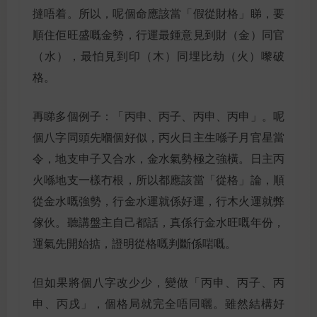
撻唔着。所以，呢個命應該當「假從財格」睇，要
順住佢旺盛嘅金勢，行運最鍾意見到財（金）同官
（水），最怕見到印（木）同埋比劫（火）嚟破
格。
再睇多個例子：「丙申、丙子、丙申、丙申」。呢
個八字同頭先嗰個好似，丙火日主生喺子月官星當
令，地支申子又合水，金水氣勢極之強橫。日主丙
火喺地支一樣冇根，所以都應該當「從格」論，順
從金水嘅強勢，行金水運就係好運，行木火運就弊
傢伙。聽講盤主自己都話，真係行金水旺嘅年份，
運氣先開始掂，證明從格嘅判斷係啱嘅。
但如果將個八字改少少，變做「丙申、丙子、丙
申、丙戌」，個格局就完全唔同曬。雖然結構好