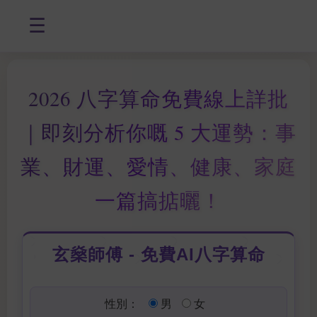
☰
2026 八字算命免費線上詳批
｜即刻分析你嘅 5 大運勢：事
業、財運、愛情、健康、家庭
一篇搞掂曬！
玄燊師傅 - 免費AI八字算命
性別：
男
女