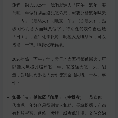
運程。踏入2026年，我哋就進入「丙午」流年。要
為呢一年做好趨吉避兇嘅佈局，就要分析流年嘅天
干「丙」（屬陽火）同地支「午」（亦屬火），點
樣同你命盤入面嘅八個字，特別係代表你自己嘅
「日主」，產生化學反應。呢種反應嘅結果，可以
透過「十神」嘅變化嚟解讀。
2026年係「丙午」年，天干地支五行都係屬火，可
以話火氣極其猛烈嘅一年。呢股強大嘅「火」能
量，對唔同命盤嘅人會引發完全唔同嘅「十神」事
件：
如果「火」係你嘅「印星」（生我者）：
恭喜你，
代表呢一年好容易得到貴人相助、長輩提攜，亦都
有利於學習、進修、考牌，或者處理樓、文件合約