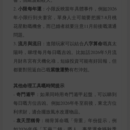
小限每年運
2.
：小限反映當年具體事件，例如2026
年小限行到夫妻宮，單身人士可能要把握7-8月桃
花星動嘅機會，而已婚者就要注意11月前後嘅溝通
問題。
流月與流日
八字算命
3.
：進階玩家可以結合
嘅真太
陽時，睇埋每月每日嘅吉凶。比如話2026年5月流
月財帛宮有天機化祿，短線投資可能有好回報，但
紫微運勢
都要對照返自己嘅
有冇沖剋。
其他命理工具嘅時間提示
奇門遁甲
-
：如果同時用奇門遁甲起盤，可以睇到
每日嘅方位吉凶。例如2026年冬至前後，東北方位
利求財，適合擺放風水改運物品。
袁天罡稱骨
-
：稱骨算命嘅「骨重」年份提示，例
如2026年係「五兩二錢」嘅人，事業運會喺秋季