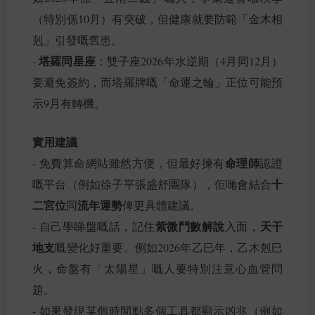
（特別係10月）有突破，但健康就要防範「金木相
剋」引發嘅舊患。
塔羅同星座
-
：雙子座2026年水逆期（4月同12月）
要避免簽約，而塔羅牌嘅「命運之輪」正位可能預
示9月有轉機。
實用建議
命理師
- 免費算命網站雖然方便，但最好揀有
認證
十
嘅平台（例如徐子平張盛舒團隊），佢哋會結合
二宮位
流年運勢
同
俾更具體建議。
紫微鬥數解說
天干
- 自己學睇盤嘅話，記住
入面，
地支
嘅變化好重要。例如2026年乙巳年，乙木剋巳
火，命盤有「太陽星」嘅人要特別注意心血管問
題。
- 如果發現某個時間點多個工具都顯示凶兆（例如