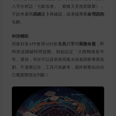
八字分析話「七殺攻身」、紫微又見煞星匯聚），
易經占卜
命理諮詢
不妨考慮用
再確認，或者搵專業
化解。
科技輔助
生辰八字
紫微命盤
而家好多APP會用AI分析
同
，即
時推送關鍵時間提醒。例如設定「大限轉換前半
年」通知，等你可以提前佈局風水或者調整事業規
劃。不過要記住，工具只係參考，最終都要結合自
己嘅實際情況判斷！