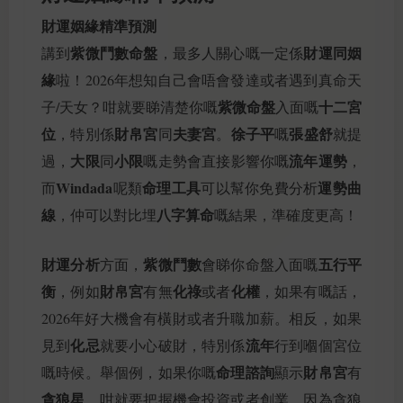
財運姻緣精準預測
紫微鬥數命盤
財運同姻
講到
，最多人關心嘅一定係
緣
啦！2026年想知自己會唔會發達或者遇到真命天
紫微命盤
十二宮
子/天女？咁就要睇清楚你嘅
入面嘅
位
財帛宮
夫妻宮
徐子平
張盛舒
，特別係
同
。
嘅
就提
大限
小限
流年運勢
過，
同
嘅走勢會直接影響你嘅
，
Windada
命理工具
運勢曲
而
呢類
可以幫你免費分析
線
八字算命
，仲可以對比埋
嘅結果，準確度更高！
財運分析
紫微鬥數
五行平
方面，
會睇你命盤入面嘅
衡
財帛宮
化祿
化權
，例如
有無
或者
，如果有嘅話，
2026年好大機會有橫財或者升職加薪。相反，如果
化忌
流年
見到
就要小心破財，特別係
行到嗰個宮位
命理諮詢
財帛宮
嘅時候。舉個例，如果你嘅
顯示
有
貪狼星
，咁就要把握機會投資或者創業，因為貪狼