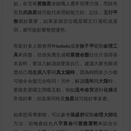
紫微星
如，命宮有
坐鎮嘅人通常領導力強，而財帛
武曲星
五行平
宮見
就可能代表理財能力好。記住，
衡
都好重要，如果某個宮位嘅星曜五行過旺或過
弱，都可能影響整體運勢。
Windada
徐子平
命理工
而家好多人都會用
或者
呢類
具
紫微命盤
來排盤，但係免費生成嘅
往往只係得基
本資料，要深入解讀就要靠自己。建議大家先睇清
生辰八字
真太陽時
楚自己嘅
同
，因為時間差少少都
流年
大限
可能令命盤完全唔同！另外，解讀
同
時，
流年命宮
化祿
要留意星曜之間嘅互動，例如
遇到
通
煞星
常係好事，但若果同時見
就可能好事多磨。
張盛舒
命理大師
如果想再專業啲，可以參考
呢類
嘅
八字算命
紫微運勢
方法，佢哋會結合
同
來綜合分