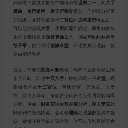
命理學
八字
到你啦！紫微斗數係中國傳統
之一，同
算命
奇門遁甲
袁天罡稱骨
、
、
齊名，但佢嘅分析更
十二宮位
流年運勢
加細緻，尤其係透過
同
嘅互動，
大限
小限
流年
可以預測你嘅
、
同
變化。而家好多後
免費算命
Windada
生仔女都鍾意用
工具，例如
或者
徐子平
紫微命盤
，自己睇吓
，不過要真正理解，就
要由基礎學起！
紫微斗數
首先，你要知
嘅核心係咩？就係你出生嘅
生辰八字
命盤
年月日時（即係
）轉化成嘅一張
。呢
十二宮位
張盤會分為
，包括命宮、兄弟宮、夫妻
宮、財帛宮等等，每個宮位代表你人生唔同範疇嘅
財帛宮
財運分析
夫妻宮
運勢。例如，
睇你嘅
，而
就
命理師
張盛舒
關係到你嘅感情運。著名
如
就經常強
命
調，紫微斗數唔單止講命運，仲可以俾到具體嘅