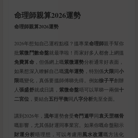
命理師親算2026運勢
命理師親算2026運勢
命理師
2026年想知自己運程點樣？搵專業
親手幫你
紫微鬥數命盤
批
就最準啦！而家好多人都會上網搵
免費算命
紫微運勢
，但係網上嘅
分析通常好表面，
流年運勢
大限
小
如果想深入瞭解自己嘅
，特別係
同
限
徐子平
嘅變化，真係要搵師傅睇先得。例如
創辦
張盛舒
紫微命盤
十
人
就成日講，
唔可以單睇一兩個
二宮位
五行平衡
八字分析
，要結合
同
先至全面。
流年
奇門遁甲
袁天罡稱骨
講到2026年，
運勢會受
同
嘅影響，尤其係財運同事業宮。如果你嘅命盤顯示
財運分析
風水改運
唔理想，可以考慮用
嘅方法化