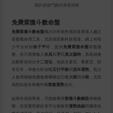
關於紫微鬥數的專業插圖
免費紫微斗數命盤
免費紫微斗數命盤
喺2026年依然係好多香港人趨之
若鶩嘅命理工具，尤其係而家科技發達，網上有唔
徐子平
免費紫微命盤
少平台好似
咁，提供
排盤服
生辰八字
真太陽時
務。你只需要輸入
同
，系統就會
十二宮位
自動幫你排出
，包括夫妻宮、事業宮、財
五行平衡
流年運勢
帛宮等，仲會分析你嘅
同
。唔少
大限
小限
人會用呢啲免費服務嚟睇自己嘅
同
，尤其
紫微運勢
係想知道未來幾年嘅
走向。
紫微斗數解說
如果你係初學者，可能會覺得
有啲複
運勢曲線
雜，但其實而家好多平台都會用
同圖表化