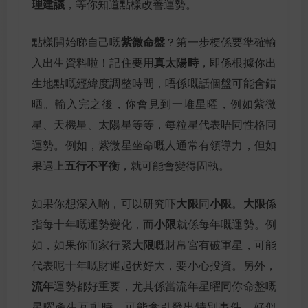
理建議
，等你知道點樣改善運勢。
紫微命盤
點樣開始睇自己嘅
？第一步梗係要準確輸
真太陽時
入出生資料啦！記住要用
，即係根據你出
生地點嘅經緯度調整時間，唔係嘅話個盤可能會錯
晒。輸入完之後，你會見到一堆星曜，例如紫微
星、天機星、太陽星等等，每粒星代表唔同性格同
運勢。例如，紫微星坐命嘅人通常有領導力，但如
五行不平衡
果遇上
，就可能會變得固執。
大限
小限
大限
如果你想深入啲，可以研究吓
同
。
係
小限
指每十年嘅運勢變化，而
就係每年嘅運勢。例
大限
如，如果你而家行緊
嘅財帛宮有破軍星，可能
代表呢十年嘅財運起伏好大，要小心投資。另外，
流年
運勢都好重要，尤其係當流年星曜同你命盤嘅
星曜產生互動時，可能會引發出特別事件。好似