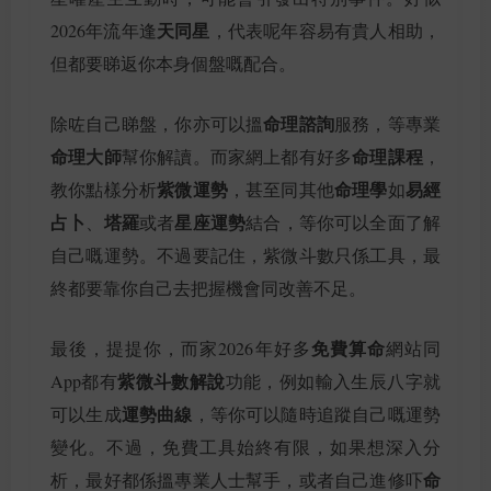
天同星
2026年流年逢
，代表呢年容易有貴人相助，
但都要睇返你本身個盤嘅配合。
命理諮詢
除咗自己睇盤，你亦可以搵
服務，等專業
命理大師
命理課程
幫你解讀。而家網上都有好多
，
紫微運勢
命理學
易經
教你點樣分析
，甚至同其他
如
占卜
塔羅
星座運勢
、
或者
結合，等你可以全面了解
自己嘅運勢。不過要記住，紫微斗數只係工具，最
終都要靠你自己去把握機會同改善不足。
免費算命
最後，提提你，而家2026年好多
網站同
紫微斗數解說
App都有
功能，例如輸入生辰八字就
運勢曲線
可以生成
，等你可以隨時追蹤自己嘅運勢
變化。不過，免費工具始終有限，如果想深入分
命
析，最好都係搵專業人士幫手，或者自己進修吓