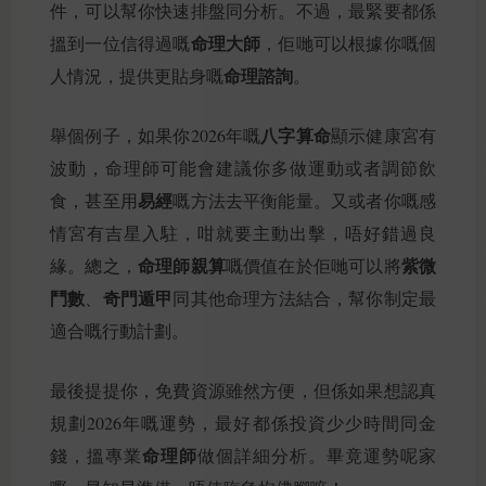
件，可以幫你快速排盤同分析。不過，最緊要都係
命理大師
搵到一位信得過嘅
，佢哋可以根據你嘅個
命理諮詢
人情況，提供更貼身嘅
。
八字算命
舉個例子，如果你2026年嘅
顯示健康宮有
波動，命理師可能會建議你多做運動或者調節飲
易經
食，甚至用
嘅方法去平衡能量。又或者你嘅感
情宮有吉星入駐，咁就要主動出擊，唔好錯過良
命理師親算
紫微
緣。總之，
嘅價值在於佢哋可以將
鬥數
奇門遁甲
、
同其他命理方法結合，幫你制定最
適合嘅行動計劃。
最後提提你，免費資源雖然方便，但係如果想認真
規劃2026年嘅運勢，最好都係投資少少時間同金
命理師
錢，搵專業
做個詳細分析。畢竟運勢呢家