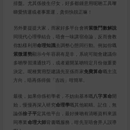
排盤。尤其係後生仔女，好多都鍾意用呢啲工具嚟
睇愛情運或者事業運，貪佢快靚正嘛！
紫微鬥數解說
另外要提提大家，而家好多平台會將
同現代心理學結合，唔會一味講宿命論，反而會教
命理知識
你點樣利用
去調整心態同行動。例如你嘅
紫微運勢
顯示今年容易有是非，系統可能會建議你
多啲學習溝通技巧，或者避開某啲特定月份做重要
免費算命
決定。呢種實用型建議先至係而家
嘅主流
方向，唔再係得個「吉凶」咁簡單。
八字算命
最後，如果你係初學者，不妨由基本嘅
開
命理學
始，慢慢再深入研究
嘅其他範疇。記住，無
徐子平
論係
定其他平台，最好揀啲有清晰資料來源
命理大師
同專業
背書嘅服務，咁先至唔會畀人誤導