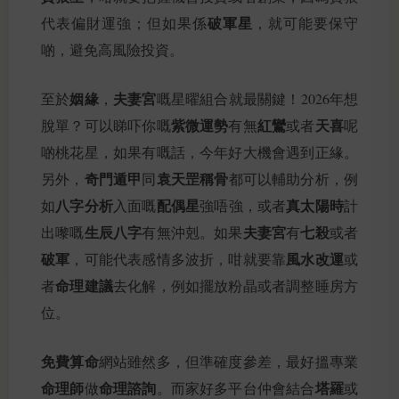
破軍星
代表偏財運強；但如果係
，就可能要保守
啲，避免高風險投資。
姻緣
夫妻宮
至於
，
嘅星曜組合就最關鍵！2026年想
紫微運勢
紅鸞
天喜
脫單？可以睇吓你嘅
有無
或者
呢
啲桃花星，如果有嘅話，今年好大機會遇到正緣。
奇門遁甲
袁天罡稱骨
另外，
同
都可以輔助分析，例
八字分析
配偶星
真太陽時
如
入面嘅
強唔強，或者
計
生辰八字
夫妻宮
七殺
出嚟嘅
有無沖剋。如果
有
或者
破軍
風水改運
，可能代表感情多波折，咁就要靠
或
命理建議
者
去化解，例如擺放粉晶或者調整睡房方
位。
免費算命
網站雖然多，但準確度參差，最好搵專業
命理師
命理諮詢
塔羅
做
。而家好多平台仲會結合
或