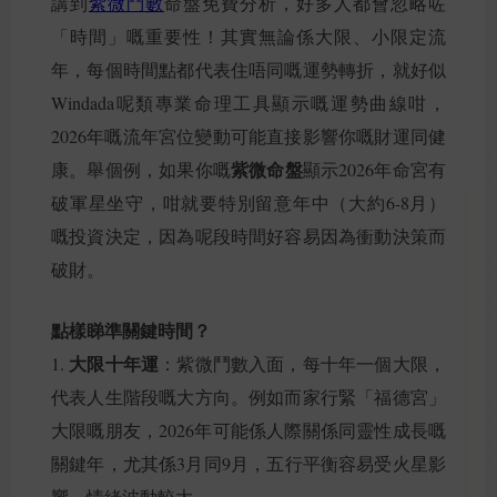
講到
紫微鬥數
命盤免費分析，好多人都會忽略咗
「時間」嘅重要性！其實無論係大限、小限定流
年，每個時間點都代表住唔同嘅運勢轉折，就好似
Windada呢類專業命理工具顯示嘅運勢曲線咁，
2026年嘅流年宮位變動可能直接影響你嘅財運同健
紫微命盤
康。舉個例，如果你嘅
顯示2026年命宮有
破軍星坐守，咁就要特別留意年中（大約6-8月）
嘅投資決定，因為呢段時間好容易因為衝動決策而
破財。
點樣睇準關鍵時間？
大限十年運
1.
：紫微鬥數入面，每十年一個大限，
代表人生階段嘅大方向。例如而家行緊「福德宮」
大限嘅朋友，2026年可能係人際關係同靈性成長嘅
關鍵年，尤其係3月同9月，五行平衡容易受火星影
響，情緒波動較大。