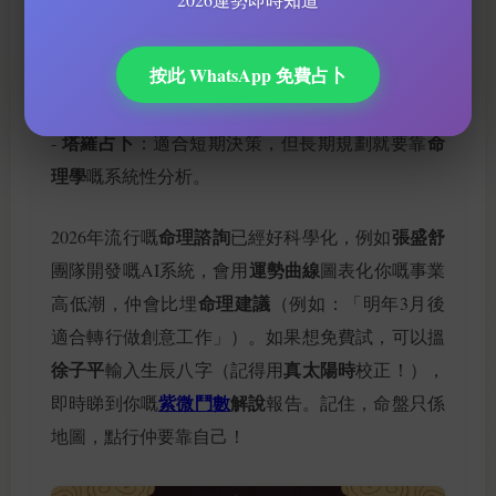
奇門遁甲
-
：擅長睇具體事件時機（例如幾月開公
紫微鬥數
司最有利），但唔似
咁全面分析性格。
按此 WhatsApp 免費占卜
袁天罡稱骨
-
：側重先天福氣，對事業細節嘅建議
較少。
塔羅占卜
命
-
：適合短期決策，但長期規劃就要靠
理學
嘅系統性分析。
命理諮詢
張盛舒
2026年流行嘅
已經好科學化，例如
運勢曲線
團隊開發嘅AI系統，會用
圖表化你嘅事業
命理建議
高低潮，仲會比埋
（例如：「明年3月後
適合轉行做創意工作」）。如果想免費試，可以搵
徐子平
真太陽時
輸入生辰八字（記得用
校正！），
紫微鬥數
解說
即時睇到你嘅
報告。記住，命盤只係
地圖，點行仲要靠自己！