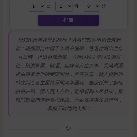
日
時
分
排盤
想知2026年運勢點樣行？紫微鬥數命盤免費幫到
你！呢個源自中國千年嘅命理學，透過你嘅出生年
月日時，排出專屬命盤，分析14顆主星同12個宮
位，預測事業、財運、姻緣等人生大事。我哋嘅系
統由專業命理師團隊開發，無需註冊，輸入資料即
時睇到命宮主星特質同流年運程。無論係想了解性
格優缺點、搵出貴人方位，定係規劃未來發展，紫
微鬥數都能俾到實用建議。而家就試嚇免費排盤，
掌握天時地利人和！