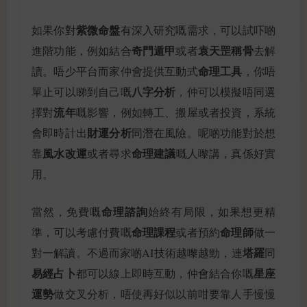
紫微命盤
如果你對
有深入研究嘅需求，可以試吓啲
奇門遁甲
袁天罡稱骨
進階功能，例如結合
或者
去解
命理工具
讀。唔少平台而家仲會提供互動式
，你唔
八字分析
單止可以睇到自己嘅
，仲可以模擬唔同選
流年
擇對
嘅影響，例如轉工、搬屋或者投資，系統
財運分析
會即時計出
同潛在風險。呢啲功能對於想
風水改運
命理建議
靠
或者尋求
嘅人嚟講，真係好實
用。
命理諮詢
當然，免費嘅
始終有局限，如果想更精
命理課程
命理師
準，可以考慮付費嘅
或者預約
做一
塔羅
對一解讀。不過而家啲AI技術越嚟越勁，連
同
易經占卜
星座
都可以線上即時互動，仲會結合你嘅
運勢
做交叉分析，唔使再好似以前咁要靠人手慢慢