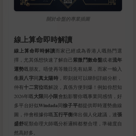
關於命盤的專業插圖
線上算命即時解讀
線上算命即時解讀
而家已經成為香港人嘅熱門選
紫微鬥數命盤
流年
擇，尤其係想快速了解自己
或者
運勢
嘅朋友。唔使再等幾日先有結果，而家一輸入
生辰八字
真太陽時
同
，即刻就可以睇到詳細分析，
十二宮位
仲有
嘅解說，真係方便到爆！例如你想知
大限
小限
2026年嘅
同
會點影響你嘅事業同感情，好
Windada
徐子平
多平台好似
同
都提供即時運勢曲線
五行平衡
張
圖，仲會根據你嘅
俾出個人化建議，連
盛舒
呢類命理大師嘅分析邏輯都整合埋，準確度自
然高好多。