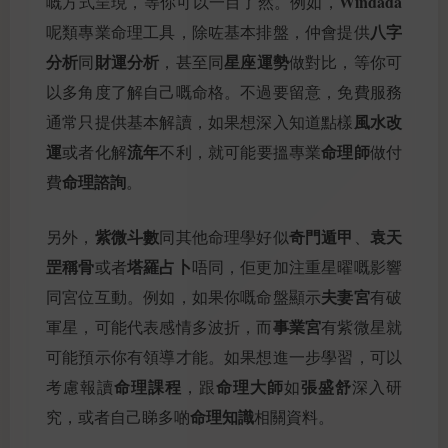
Windada
嘅方式呈現，等你可以一目了然。例如，
八字
呢類專業命理工具，除咗基本排盤，仲會提供
分析
財運分析
星座運勢
同
，甚至同
做對比，等你可
以多角度了解自己嘅命格。不過要留意，免費服務
風水改
通常只提供基本解讀，如果想深入知道點樣
運
流年
命理師
或者化解
不利，就可能要搵專業
做付
命理諮詢
費
。
紫微斗數
奇門遁甲
袁天
另外，
同其他命理學好似
、
罡稱骨
塔羅占卜
或者
唔同，佢更加注重星曜嘅影響
夫妻宮
同宮位互動。例如，如果你嘅命盤顯示
有破
事業宮
軍星，可能代表感情多波折，而
有紫微星就
可能預示你有領導才能。如果想進一步學習，可以
命理課程
命理大師
張盛舒
考慮報讀
，跟
如
深入研
命理知識
究，或者自己睇多啲
相關資料。