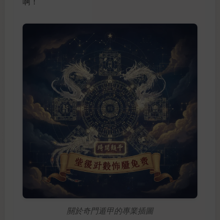
啊！
關於奇門遁甲的專業插圖