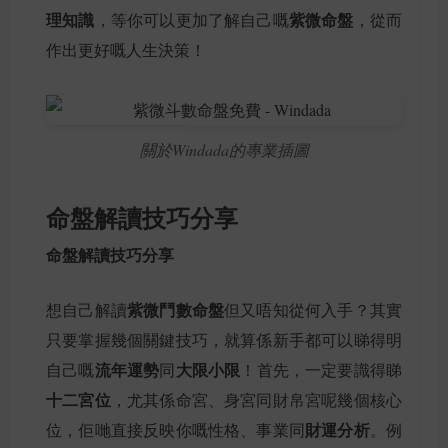
理知識
紫微命盤
，等你可以更加了解自己嘅
，從而
作出更好嘅人生決策！
關於Windada的專業插圖
命盤解讀技巧分享
命盤解讀技巧分享
紫微鬥數命盤
想自己解讀
但又唔知從何入手？其實
只要掌握幾個關鍵技巧，就算係新手都可以睇得明
流年運勢
大限小限
自己嘅
同
！首先，一定要識得睇
十二宮位
，尤其係命宮、身宮同財帛宮呢幾個核心
財運分析
位，佢哋直接反映你嘅性格、事業同
。例