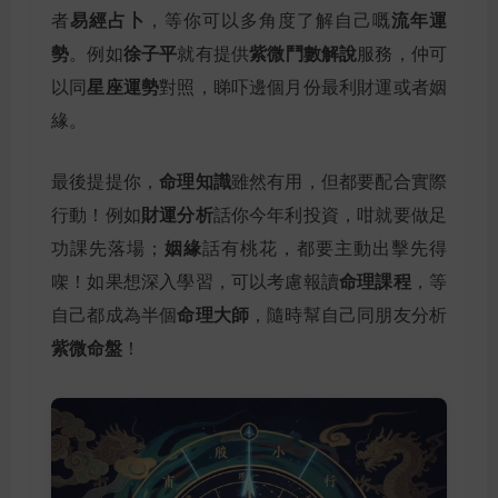
易經占卜
流年運
者
，等你可以多角度了解自己嘅
勢
徐子平
紫微鬥數解說
。例如
就有提供
服務，仲可
星座運勢
以同
對照，睇吓邊個月份最利財運或者姻
緣。
命理知識
最後提提你，
雖然有用，但都要配合實際
財運分析
行動！例如
話你今年利投資，咁就要做足
姻緣
功課先落場；
話有桃花，都要主動出擊先得
命理課程
㗎！如果想深入學習，可以考慮報讀
，等
命理大師
自己都成為半個
，隨時幫自己同朋友分析
紫微命盤
！