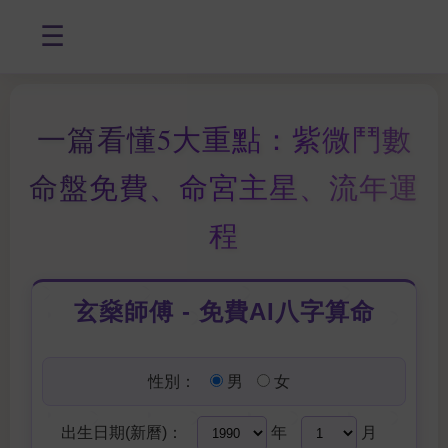
☰
一篇看懂5大重點：紫微鬥數
命盤免費、命宮主星、流年運
程
玄燊師傅 - 免費AI八字算命
性別：
男
女
出生日期(新曆)：
年
月