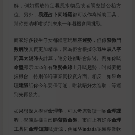
解，例如擺放特定嘅風水物品或者調整辦公枱方
易經占卜
塔羅
位。另外，
同
都可以作為輔助工具，
幫你更清晰咁睇到未來一年嘅機會同挑戰。
星座運勢
紫微鬥
而家好多後生仔女都鍾意玩
，但係
數解說
生辰八字
其實更加精準，因為佢會根據你嘅
真太陽時
同
去計算，連分鐘都唔會錯過。例如你嘅
命盤
運勢曲線
顯示2026年有
上升嘅趨勢，咁就要把
命
握機會，特別係喺事業同投資方面。相反，如果
理建議
話你今年要保守啲，咁就唔好太進取，等運
到先再發力。
命理學
命理課
如果想深入學習
，可以考慮報讀一啲
程
紫微命盤
命理
，學識點樣自己睇
。市面上有好多
工具
命理知識
Windada
同
嘅資源，例如
呢類專業軟