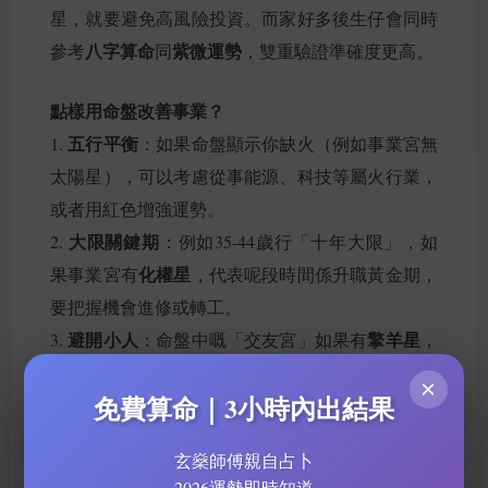
星，就要避免高風險投資。而家好多後生仔會同時
八字算命
紫微運勢
參考
同
，雙重驗證準確度更高。
點樣用命盤改善事業？
五行平衡
1.
：如果命盤顯示你缺火（例如事業宮無
太陽星），可以考慮從事能源、科技等屬火行業，
或者用紅色增強運勢。
大限關鍵期
2.
：例如35-44歲行「十年大限」，如
化權星
果事業宮有
，代表呢段時間係升職黃金期，
要把握機會進修或轉工。
避開小人
擎羊星
3.
：命盤中嘅「交友宮」如果有
，
同事容易勾心鬥角，建議少講是非，專注自己表
×
免費算命｜3小時內出結果
現。
玄燊師傅親自占卜
同其他命理工具點比較？
2026運勢即時知道