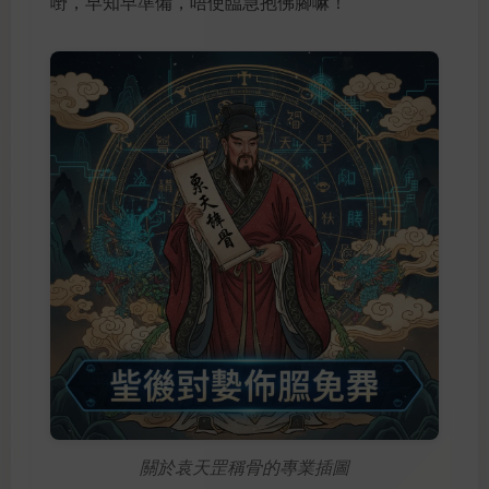
嘢，早知早準備，唔使臨急抱佛腳嘛！
關於袁天罡稱骨的專業插圖