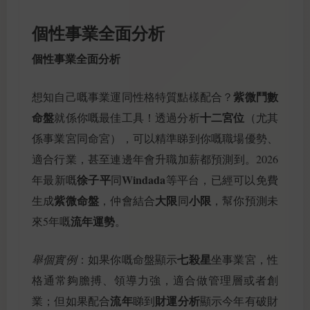
個性事業全面分析
個性事業全面分析
紫微鬥數
想知自己嘅事業運同性格特質點樣配合？
命盤
十二宮位
就係你嘅最佳工具！透過分析
（尤其
係事業宮同命宮），可以精準睇到你嘅職場優勢、
適合行業，甚至連邊年會升職加薪都預測到。2026
徐子平
Windada
年最新嘅
同
等平台，已經可以免費
紫微命盤
大限
小限
生成
，仲會結合
同
，幫你預測未
流年運勢
來5年嘅
。
七殺星
舉個實例
：如果你嘅命盤顯示
坐事業宮，性
格通常夠膽搏、領導力強，適合做管理層或者創
流年
財運分析
業；但如果配合
睇到
顯示今年有破財