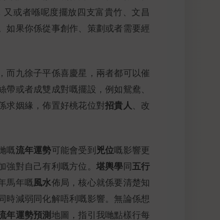
，又或者喺呢度擺放四支富貴竹、文昌
。如果你係從事創作、策劃或者需要經
，而九徐子平係喜慶星，兩者都可以催
絲帶或者成雙成對嘅擺設，例如鴛鴦、
招貴人
係求姻緣，佈置好桃花位對
、改
流年運勢
兇位
哋嘅
可能會受到
嘅影響更
堪輿學
五行
加強對自己有利嘅方位。
同
風水
年馬年嘅
佈局，核心就係要清楚知
同時減弱同化解唔利嘅影響。無論係想
流年運勢預測
地圖，指引我哋點樣行每