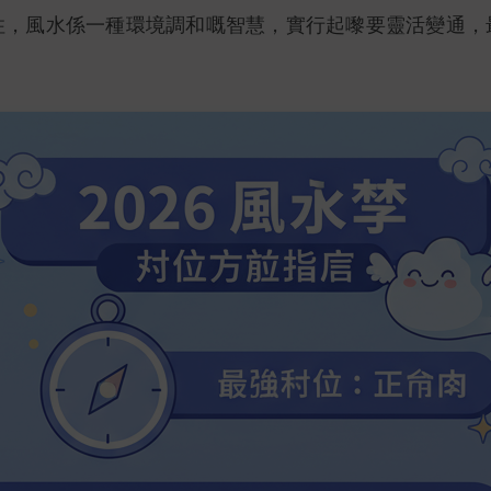
住，風水係一種環境調和嘅智慧，實行起嚟要靈活變通，