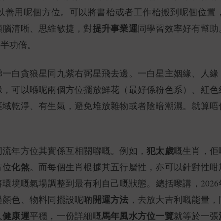
以善用呢個方位。可以將書枱或者工作枱搬到呢個位置
提升事業運
頭腦清晰、思維敏捷，對
同學習效率好有幫助
事半功倍。
睇一白貪狼星同九紫右弼星飛去邊。一白星主姻緣、人緣
緣，可以喺呢兩個方位擺放鮮花（最好係粉色系）、紅色
區域乾淨、有生氣，避免堆放雜物或者陰暗潮濕。就算唔
犯太歲
同流年方位其實係互相關聯嘅。例如，
嘅生肖，佢
化煞
方位
。而每個生肖根據其五行屬性，亦可以針對性咁
環境嘅氣場調整到最有利自己嘅狀態。總括嚟講，2026
開運方法
過顏色、物料同擺設呢啲
，去放大吉利嘅能量，
健康運
馬年風水方位一覽
人
平穩，一份詳細嘅
就等於一張