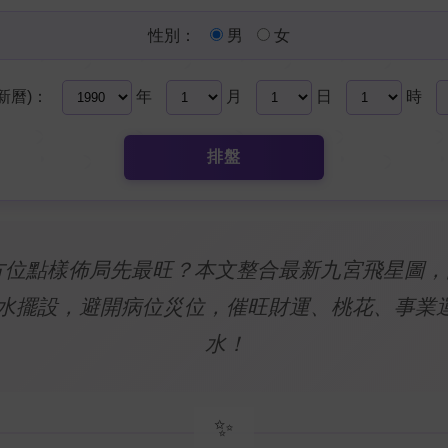
性別：
男
女
新曆)：
年
月
日
時
排盤
水方位點樣佈局先最旺？本文整合最新九宮飛星圖
水擺設，避開病位災位，催旺財運、桃花、事業
水！