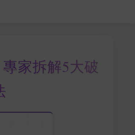
？專家拆解5大破
法