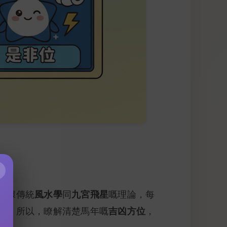
×
風水學
九宮飛星
根據傳統
同
嘅理論，每
運
吉凶方位
。所以，瞭解清楚馬年嘅
，