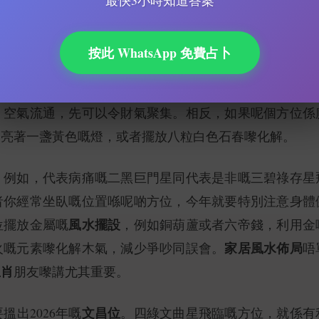
最快3小時知道答案
流年運程
自己同家人帶來更好嘅
。
流年飛星
喺邊。根據
嘅計算，代表財富嘅八白左輔星飛臨
按此 WhatsApp 免費占卜
或者辦公室座位正正喺呢個方位，咁就恭喜你，今年好容
土或者屬火嘅物品，例如紅色地毯、紫色水晶洞，或者
，空氣流通，先可以令財氣聚集。相反，如果呢個方位係
期亮著一盞黃色嘅燈，或者擺放八粒白色石春嚟化解。
。例如，代表病痛嘅二黑巨門星同代表是非嘅三碧祿存星
者你經常坐臥嘅位置喺呢啲方位，今年就要特別注意身體
風水擺設
位擺放金屬嘅
，例如銅葫蘆或者六帝錢，利用金
家居風水佈局
火嘅元素嚟化解木氣，減少爭吵同誤會。
唔
生肖
朋友嚟講尤其重要。
文昌位
出2026年嘅
。四綠文曲星飛臨嘅方位，就係有