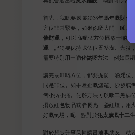
風水擺設
再配合適當嘅
，絕對可以為
財位
首先，我哋要睇嚇2026年馬年嘅
方位非常緊要，如果你嘅大門、睡房
催財運
，可以喺呢個方位擺放一啲屬
運
。記得要保持呢個位置整潔、光猛
化煞
需要特別用一啲
嘅方法，例如長
兇位
講完最旺嘅方位，都要提防一啲
同是非位。如果屋企嘅爐竈、沙發或
者小病小痛。化解方法可以喺二黑病
擺放紅色物品或者長亮一盞紅燈，用
犯太歲
十二
好嘅氣場，呢一點對於
嘅
對於想提升事業同讀書運嘅朋友，就要搵