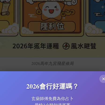
2026馬年九宮飛星佈局
2026會行好運嗎？
催旺運勢
趨吉避兇
心呢一年嘅風水方位點樣佈局，點樣
、
。
家居風水
事業運
財運
桃花運
健康
影響我哋嘅
，包括
、
、
同
玄燊師傅免費為你占卜