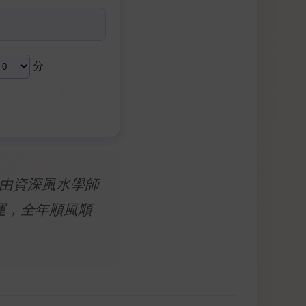
分
，由資深風水學師
運，全年順風順