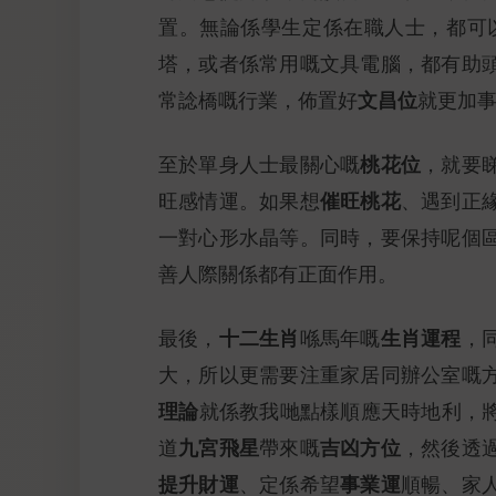
置。無論係學生定係在職人士，都可
塔，或者係常用嘅文具電腦，都有助
文昌位
常諗橋嘅行業，佈置好
就更加
桃花位
至於單身人士最關心嘅
，就要
催旺桃花
旺感情運。如果想
、遇到正
一對心形水晶等。同時，要保持呢個
善人際關係都有正面作用。
十二生肖
生肖運程
最後，
喺馬年嘅
，
大，所以更需要注重家居同辦公室嘅
理論
就係教我哋點樣順應天時地利，將
九宮飛星
吉凶方位
道
帶來嘅
，然後透
提升財運
事業運
、定係希望
順暢、家