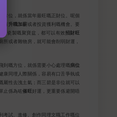
嘅方位，就係當年最旺嘅正財位。呢個
升職加薪
易有
或者投資獲利嘅機會。要
招財旺
係陶瓷製嘅聚寶盆，都可以有效
廁所或者雜物房，就可能會削弱財運，
病位
飛到嘅方位，就係需要小心處理嘅
健康同埋人際關係，容易有口舌爭執或
嘅屬性去洩土氣；而三碧是非位就可以
催旺
單止係為咗
好運，更重要係避開唔
利考試、進修、創作同埋文職工作嘅位