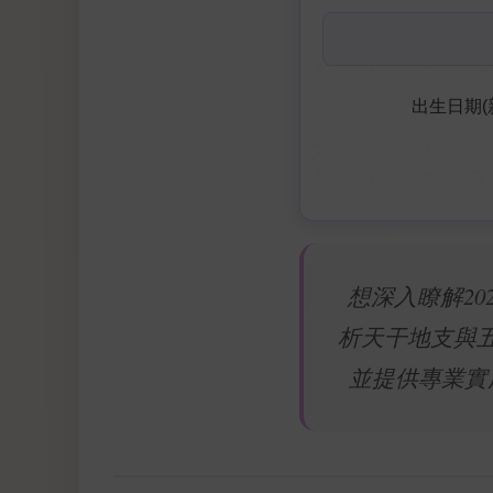
出生日期(
想深入瞭解2
析天干地支與
並提供專業實