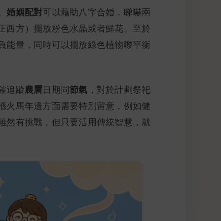
婚姻配對
。
可以藉助八字合婚，睇嚇兩
正西方）擺放粉色水晶或者鮮花。至於
負能量，同時可以擺放綠色植物嚟平衡
農曆
節氣
確追蹤
日期同
，對於計劃祭祀
喺火馬年邊方面需要特別留意，例如健
雖然有挑戰，但只要活用傳統智慧，就