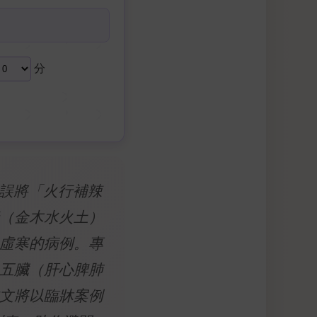
分
，誤將「火行補辣
（金木水火土）
虛寒的病例。專
五臟（肝心脾肺
文將以臨牀案例