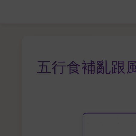
五行食補亂跟