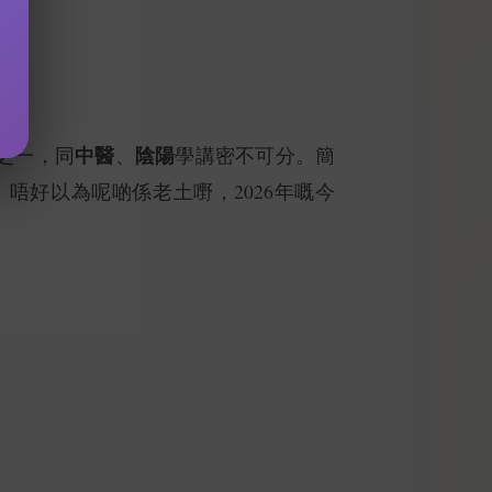
中醫
陰陽
之一，同
、
學講密不可分。簡
唔好以為呢啲係老土嘢，2026年嘅今