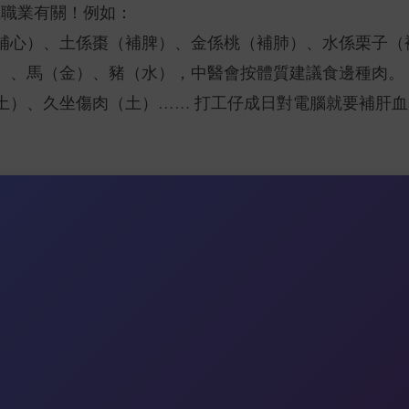
至職業有關！例如：
補心）、土係棗（補脾）、金係桃（補肺）、水係栗子（
）、馬（金）、豬（水），中醫會按體質建議食邊種肉。
土）、久坐傷肉（土）…… 打工仔成日對電腦就要補肝