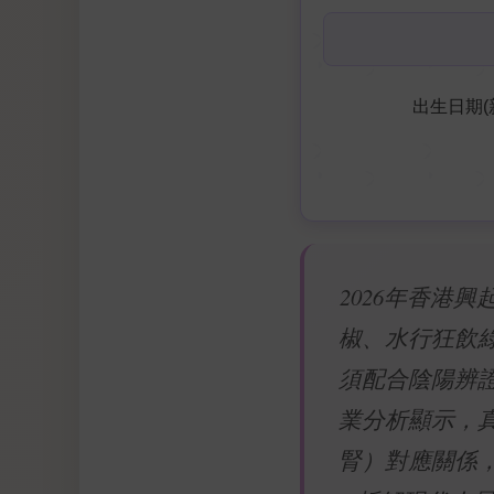
出生日期(
2026年香港
椒、水行狂飲
須配合陰陽辨
業分析顯示，
腎）對應關係