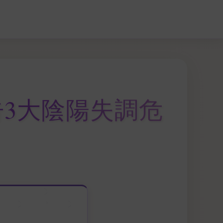
3大陰陽失調危