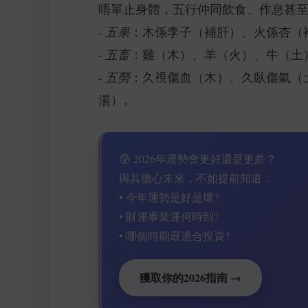
唔單止身體，五行仲同飲食、作息甚
-
五果
：木係李子（補肝）、火係杏（
-
五畜
：雞（木）、羊（火）、牛（土
-
五勞
：久視傷血（木）、久臥傷氣（
湯）。
😰 2026年運勢會更好還是更差？
與其擔心未來，不如提前知道：
• 今年運勢是好是壞?
• 財運事業運何時到?
• 哪個時期最適合投資?
獲取你的2026指南 →