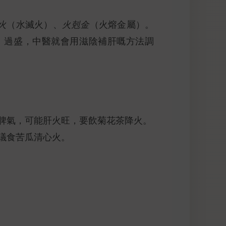
火
（水滅火）、
火剋金
（火熔金屬）。
）過盛，中醫就會用滋陰補肝嘅方法調
脾氣，可能肝火旺，要飲菊花茶降火。
議食苦瓜清心火。