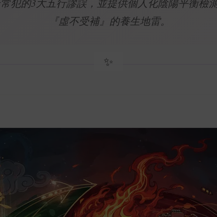
常犯的3大五行謬誤，並提供個人化陰陽平衡檢
『虛不受補』的養生地雷。