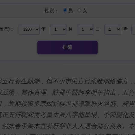
性別：
男
女
新曆)：
年
月
日
時
排盤
興起五行養生熱潮，但不少市民盲目跟隨網絡偏方
綠豆湯」當作真理。註冊中醫師李明華指出，五行
證，近期接獲多宗因錯誤進補導致肝火過盛、脾胃
真正五行調和需考量生辰八字能量場、季節變化及
，例如春季屬木宜養肝卻非人人適合蒲公英茶。本