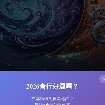
2026會行好運嗎？
關於五行的專業插圖
玄燊師傅免費為你占卜