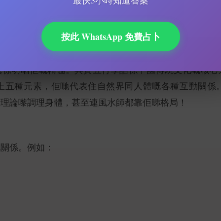
最快3小時知道答案
按此 WhatsApp 免費占卜
真係明晒佢嘅精髓。其實五行學話係中國傳統文化嘅核心
五種元素，佢哋代表住自然界同人體嘅各種互動關係。
行理論嚟調理身體，甚至連風水師都靠佢睇格局！
嘅關係。例如：