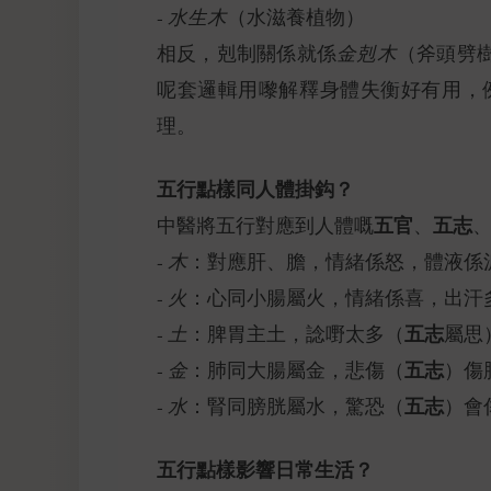
-
水生木
（水滋養植物）
相反，剋制關係就係
金剋木
（斧頭劈
呢套邏輯用嚟解釋身體失衡好有用，
理。
五行點樣同人體掛鈎？
五官
五志
中醫將五行對應到人體嘅
、
-
木
：對應肝、膽，情緒係怒，體液係
-
火
：心同小腸屬火，情緒係喜，出汗
五志
-
土
：脾胃主土，諗嘢太多（
屬思
五志
-
金
：肺同大腸屬金，悲傷（
）傷
五志
-
水
：腎同膀胱屬水，驚恐（
）會
五行點樣影響日常生活？