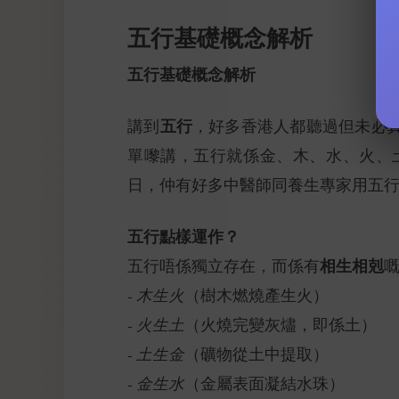
五行基礎概念解析
五行基礎概念解析
五行
講到
，好多香港人都聽過但未必
單嚟講，五行就係金、木、水、火、土
日，仲有好多中醫師同養生專家用五
五行點樣運作？
相生相剋
五行唔係獨立存在，而係有
-
木生火
（樹木燃燒產生火）
-
火生土
（火燒完變灰燼，即係土）
-
土生金
（礦物從土中提取）
-
金生水
（金屬表面凝結水珠）