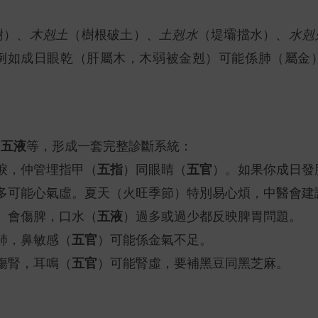
樹）、
木剋土
（樹根破土）、
土剋水
（堤壩擋水）、
水剋
例如成日眼乾（肝屬木，木弱被金剋）可能係肺（屬金
五液
、
等，形成一套完整診斷系統：
五指
五官
淚，仲管埋指甲（
）同眼睛（
）。如果你成日發
多可能心氣虛。夏天（火旺季節）特別易心煩，中醫會建
五液
）會傷脾，口水（
）過多或過少都反映脾胃問題。
五官
肺，鼻敏感（
）可能係金氣不足。
五官
傷腎，耳鳴（
）可能腎虛，要補黑豆同黑芝麻。