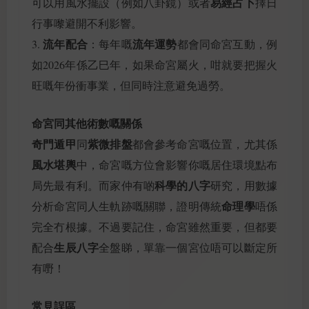
易經占卜
可以用風水擺設（例如八卦鏡）或者
擇日
行事嚟避開不利影響。
流年配合
流年運勢
3.
：每年嘅
都會同命宮互動，例
如2026年係乙巳年，如果命宮屬火，咁就要把握火
旺嘅年份衝事業，但同時注意避免過勞。
命宮同其他術數嘅關係
奇門遁甲
紫微排盤
同
都會參考命宮嘅位置，尤其係
風水堪輿
中，命宮嘅方位會影響你嘅居住環境點布
科學的八字
局先最有利。而家仲有啲
研究，用數據
命理學
分析命宮同人生軌跡嘅關聯，證明傳統
唔係
完全冇根據。不過要記住，命宮雖然重要，但都要
生辰八字
配合
全盤睇，單靠一個宮位唔可以斷定所
有嘢！
常見誤區