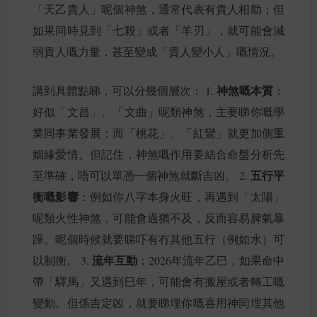
「天乙貴人」呢個神煞，通常代表有貴人相助；但
如果同時見到「七殺」或者「羊刃」，就可能會減
弱貴人嘅力量，甚至變成「貴人變小人」嘅情況。
神煞嘅本質
講到具體點睇，可以分幾個層次： 1.
：
好似「文昌」、「文曲」呢類神煞，主要睇你嘅學
業同事業發展；而「桃花」、「紅鸞」就更加側重
姻緣愛情。但記住，神煞嘅作用要結合命盤分析先
五行平
至準確，唔可以單憑一個神煞就斷吉凶。 2.
衡嘅影響
：例如你八字本身火旺，再遇到「太陽」
呢類火性神煞，可能會過猶不及，反而容易脾氣暴
躁。呢個時候就要睇吓有冇其他五行（例如水）可
流年互動
以制衡。 3.
：2026年流年乙巳，如果命中
帶「驛馬」又遇到巳年，可能會有搬屋或者轉工嘅
變動。但係吉定凶，就要睇埋你嘅喜用神同埋其他