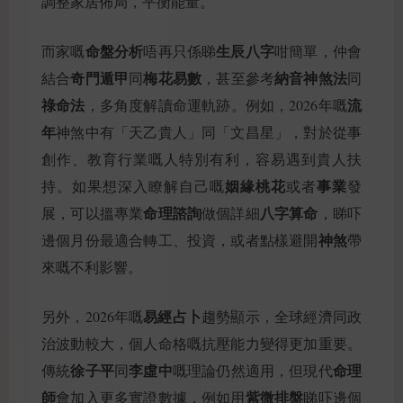
調整家居佈局，平衡能量。
命盤分析
生辰八字
而家嘅
唔再只係睇
咁簡單，仲會
奇門遁甲
梅花易數
納音神煞法
結合
同
，甚至參考
同
祿命法
流
，多角度解讀命運軌跡。例如，2026年嘅
年
神煞中有「天乙貴人」同「文昌星」，對於從事
創作、教育行業嘅人特別有利，容易遇到貴人扶
姻緣桃花
事業
持。如果想深入瞭解自己嘅
或者
發
命理諮詢
八字算命
展，可以搵專業
做個詳細
，睇吓
神煞
邊個月份最適合轉工、投資，或者點樣避開
帶
來嘅不利影響。
易經占卜
另外，2026年嘅
趨勢顯示，全球經濟同政
治波動較大，個人命格嘅抗壓能力變得更加重要。
徐子平
李虛中
命理
傳統
同
嘅理論仍然適用，但現代
師
紫微排盤
會加入更多實證數據，例如用
睇吓邊個