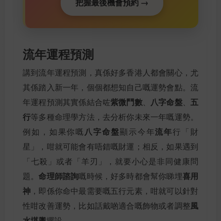
把握最後機會預約 →
流年運程預測
講到流年運程預測，真係好多香港人都會關心，尤
其係踏入新一年，個個都想知自己嘅運勢會點。流
紫微鬥數
八字命盤
五
年運程預測其實係結合咗
、
、
行
等多種命理學方法，去分析你未來一年嘅運勢。
八字命盤
流年
例如，如果你嘅
顯示今年
行「財
星」，咁就可能會有唔錯嘅財運；相反，如果遇到
「七殺」或者「羊刃」，就要小心是非同健康問
命理師諮詢
喜用
題。
嘅時候，好多時都會幫你睇埋
神
，即係你命中最需要嘅五行元素，咁就可以針對
風
性咁改善運勢，比如話戴啲適合嘅飾物或者調整
水堪輿
擺設。