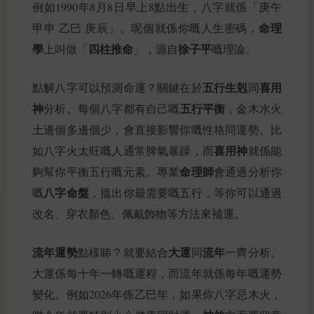
例如1990年8月8日早上8點出生，八字就係「庚午
命理
甲申 乙巳 庚辰」。呢個就係你嘅人生密碼，
學
四柱推命
徐子平
上叫做「
」，源自
嘅理論。
五行生剋
喜用
點解八字可以預測命運？關鍵在於
同
神
五行平衡
分析。每個八字都有自己嘅
，金木水火
土邊個多邊個少，會直接影響你嘅性格同運勢。比
喜用神
如八字火太旺嘅人通常脾氣暴躁，而
就係能
命理師
夠幫你平衡五行嘅元素。專業
會通過分析你
八字命盤
嘅
，搵出你最需要嘅五行，等你可以通過
改名、穿衣顏色、佩戴飾物等方法來補運。
流年運勢
大運
流年
點樣睇？就要結合
同
一齊分析。
大運係每十年一轉嘅運程，而流年就係每年嘅運勢
變化。例如2026年係乙巳年，如果你八字忌木火，