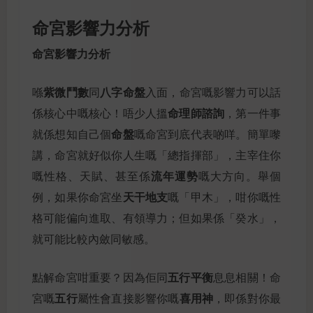
命宮影響力分析
命宮影響力分析
紫微鬥數
八字命盤
喺
同
入面，命宮嘅影響力可以話
命理師諮詢
係核心中嘅核心！唔少人搵
，第一件事
命盤
就係想知自己個
嘅命宮到底代表啲咩。簡單嚟
講，命宮就好似你人生嘅「總指揮部」，主宰住你
流年運勢
嘅性格、天賦、甚至係
嘅大方向。舉個
天干地支
例，如果你命宮坐
嘅「甲木」，咁你嘅性
格可能偏向進取、有領導力；但如果係「癸水」，
就可能比較內斂同敏感。
五行平衡
點解命宮咁重要？因為佢同
息息相關！命
五行
喜用神
宮嘅
屬性會直接影響你嘅
，即係對你最