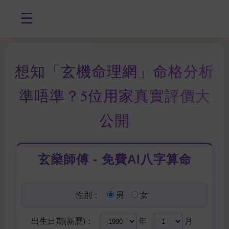
☰
想知「玄機命理網」命格分析
準唔準？5位用家真實評價大
公開
玄燊師傅 - 免費AI八字算命
性別：
男
女
出生日期(新曆)：
年
月