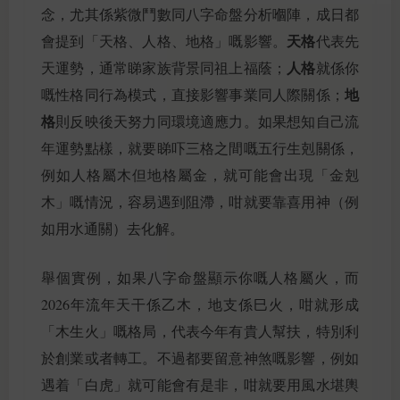
念，尤其係紫微鬥數同八字命盤分析嗰陣，成日都
天格
會提到「天格、人格、地格」嘅影響。
代表先
人格
天運勢，通常睇家族背景同祖上福蔭；
就係你
地
嘅性格同行為模式，直接影響事業同人際關係；
格
則反映後天努力同環境適應力。如果想知自己流
年運勢點樣，就要睇吓三格之間嘅五行生剋關係，
例如人格屬木但地格屬金，就可能會出現「金剋
木」嘅情況，容易遇到阻滯，咁就要靠喜用神（例
如用水通關）去化解。
舉個實例，如果八字命盤顯示你嘅人格屬火，而
2026年流年天干係乙木，地支係巳火，咁就形成
「木生火」嘅格局，代表今年有貴人幫扶，特別利
於創業或者轉工。不過都要留意神煞嘅影響，例如
遇着「白虎」就可能會有是非，咁就要用風水堪輿