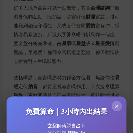
命理諮詢
好多人以為命宮好就一世無憂，其實
中最
財運
緊要係睇互動。比如話，命宮好但
宮差，咁可
愛情
能賺到錢但守唔住；又或者命宮同
宮有沖，感
八字算命
情容易多波折。所以
唔可以只睇一個位，
占星學
星盤
星座愛情
要全盤分析先準確。
嘅
或者
嘅
理論，某程度上都同命宮嘅概念類似，都係強調核
心位置對人生嘅影響力。
易
總括嚟講，命宮嘅影響力係全方位嘅，無論你信
經
納音
命理師
定係
，都要正視命宮嘅作用。下次搵
諮詢
，不妨問清楚自己命宮嘅特性，再針對性咁改
流年運勢
善
，咁先至係精明嘅做法！
×
免費算命｜3小時內出結果
玄燊師傅親自占卜
2026運勢即時知道