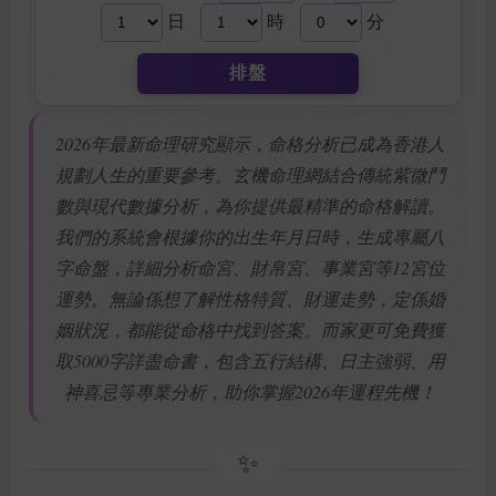
日
時
分
排盤
2026年最新命理研究顯示，命格分析已成為香港人
規劃人生的重要參考。玄機命理網結合傳統紫微鬥
數與現代數據分析，為你提供最精準的命格解讀。
我們的系統會根據你的出生年月日時，生成專屬八
字命盤，詳細分析命宮、財帛宮、事業宮等12宮位
運勢。無論係想了解性格特質、財運走勢，定係婚
姻狀況，都能從命格中找到答案。而家更可免費獲
取5000字詳盡命書，包含五行結構、日主強弱、用
神喜忌等專業分析，助你掌握2026年運程先機！