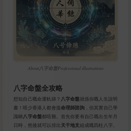
About八字命盤Professional illustrations
八字命盤全攻略
八字命盤
想知自己嘅命運軌跡？
就係你嘅人生說明
命理師諮詢
書！唔少香港人都會搵
，但其實自己學
八字命盤
識睇
都唔難。首先你要有自己嘅出生年月
天干地支
日時，然後就可以排出
組成嘅四柱八字。