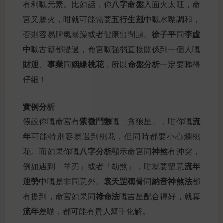
八字命盤
有利嘅元素。比如話，你
入面火太旺，命
五行生剋
宮又屬火，咁就可能需要
中嘅水嚟調和，
徐子平
李虛
否則容易脾氣暴躁或者健康出問題。
同
中
嘅古籍都提過，命宮嘅強弱直接關係到一個人嘅
財運
事業
姻緣桃花
命盤分析
、
同
，所以
一定要睇得
仔細！
實例分析
紫微鬥數
流
假設你嘅命宮有
嘅「貪狼星」，咁你嘅
年
可能特別容易遇到桃花，但同時都要小心爛桃
八字分析
神煞
花。而如果你嘅
顯示命宮同
有沖突，
流年
例如遇到「羊刃」或者「劫煞」，咁就要留意
運勢
袁天罡稱骨
納音神煞法
中嘅是非同意外。
同
都
祿命法
有提到，命宮如果同
嘅吉星配合得好，就算
流年
差啲，都可能有貴人幫手化解。