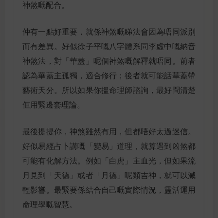
神煞嘅配合。
仲有一點好重要，就係神煞嘅睇法會因為唔同派別
而有差異。好似徐子平嘅八字體系同李虛中嘅納音
神煞法，對「華蓋」呢個神煞嘅解釋就唔同。前者
認為華蓋主孤獨，適合修行；後者就可能話華蓋帶
藝術天分。所以如果你搵命理師諮詢，最好問清楚
佢用緊邊套理論。
最後提提你，神煞雖然有用，但都唔好太過迷信。
好似易經占卜講嘅「變易」道理，就算遇到凶煞都
可能有化解方法。例如「白虎」主血光，但如果流
月見到「天德」或者「月德」呢類吉神，就可以減
輕影響。最緊要係結合自己嘅實際情況，靈活運用
命理學嘅智慧。