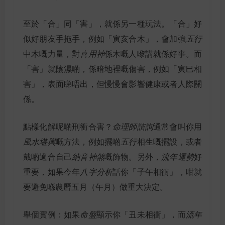
至於「合」同「害」，就係另一種玩法。「合」好
似好朋友手拖手，例如「寅亥合木」，會加強
五行
中木嘅力量，對
喜用神
係木嘅人嚟講就係好事。而
「害」就陰濕啲，係暗地裡嘅傷害，例如「寅巳相
害」，表面睇唔出，但慢慢會影響健康或者人際關
係。
點樣化解呢啲刑衝合害？
命理師諮詢
通常會叫你用
風水堪輿
嘅方法，例如擺啲
五行
相生嘅擺設，或者
戴啲適合自己
納音神煞
嘅飾物。另外，
流年運勢
好
重要，如果今年
八字分析
話你「子午相衝」，咁就
要避免喺農曆五月（午月）做重大決定。
舉個實例：如果
命盤
顯示你「丑未相衝」，而
流年