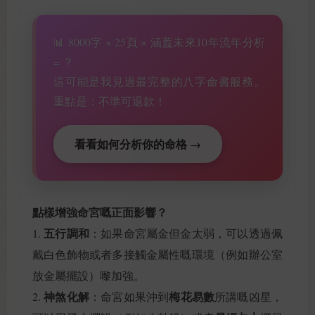
📊 8000字 × 25頁 × 涵蓋未來10年流年分析
= ？
這可能是我見過最完整的八字命書服務。
重點是：不準可退款！
看看如何分析你的命格 →
點樣增強命宮嘅正面影響？
五行調和
1.
：如果命宮屬金但金太弱，可以透過佩
戴白色飾物或者多接觸金屬性嘅環境（例如辦公室
放金屬擺設）嚟加強。
神煞化解
梅花易數
2.
：命宮如果沖到
所講嘅凶星，