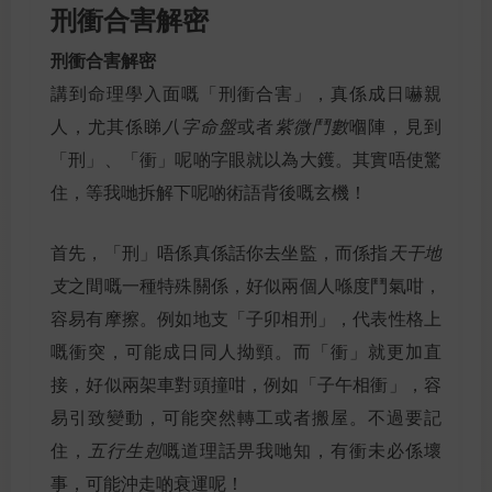
刑衝合害解密
刑衝合害解密
講到命理學入面嘅「刑衝合害」，真係成日嚇親
人，尤其係睇
八字命盤
或者
紫微鬥數
嗰陣，見到
「刑」、「衝」呢啲字眼就以為大鑊。其實唔使驚
住，等我哋拆解下呢啲術語背後嘅玄機！
首先，「刑」唔係真係話你去坐監，而係指
天干地
支
之間嘅一種特殊關係，好似兩個人喺度鬥氣咁，
容易有摩擦。例如地支「子卯相刑」，代表性格上
嘅衝突，可能成日同人拗頸。而「衝」就更加直
接，好似兩架車對頭撞咁，例如「子午相衝」，容
易引致變動，可能突然轉工或者搬屋。不過要記
住，
五行生剋
嘅道理話畀我哋知，有衝未必係壞
事，可能沖走啲衰運呢！