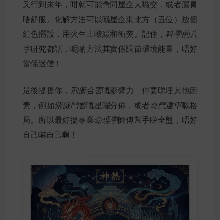
又行到未年，咁就可能會同屋企人嗌交，或者腸胃
唔舒服。化解方法可以喺屋企東北方（丑位）放個
紅色擺設，用火生土嚟緩和衝突。記住，
科學的八
字
研究都話，呢啲方法其實係調節環境能量，唔好
當係迷信！
最後提提你，
刑衝合害
嘅影響力，仲要睇埋其他因
素，例如
紫微鬥數
嘅星曜分佈，或者
奇門遁甲
嘅格
局。所以最好搵專業
命理學
師傅幫手睇全盤，唔好
自己嚇自己啊！