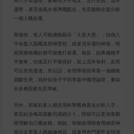
同八字命盤咁，要睇埋天干地支、五行生剋、流年
運勢，甚至係風水堪輿嘅配合，先至能夠全面分析
一個人嘅命運。
舉個例，有人可能總格顯示「大富大貴」，但係八
字命盤入面嘅喜用神受剋，或者流年遇到神煞，咁
就算總格幾好都可能會行衰運。相反，如果總格平
平無奇，但係五行平衡得好，加上流年有利，反而
可以突然發達。所以話，命理學唔係單靠一個總格
就斷生死，就好似徐子平同李虛中嘅理論咁，要綜
合多種因素先至準確。
另外，而家好多人鍾意用科學嘅角度去分析八字，
甚至結合梅花易數同易經占卜，咁樣可以更加客觀
咁理解自己嘅命格。例如，有啲命理師會用納音神
煞法去幫客人睇姻緣桃花，或者用奇門遁甲去預測