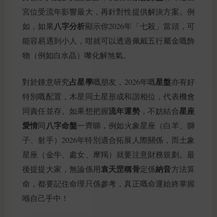
宮位受流年影響最大，再針對性提供解決方案。例
八字分析
如，如果
顯示你2026年「七殺」當頭，可
能容易遇到小人，咁就可以透過佩戴五行屬金嘅飾
物（例如白水晶）嚟化解煞氣。
占星學
星盤
對於鍾意研究
嘅朋友，2026年嘅
亦有好
特別嘅配置，木星同土星形成和諧相位，代表機會
流年運勢
星座
同責任並存。如果想把握
，不妨結合
愛情
八字命盤
同
一齊睇，例如火象星座（白羊、獅
子、射手）2026年特別適合拓展人際關係，而土象
星座（金牛、處女、摩羯）就要注意財務規劃。最
袁天罡稱骨
納音
後提提大家，無論係用
定係
方法算
命，都要記住命理只係參考，真正嘅命運始終掌握
喺自己手中！