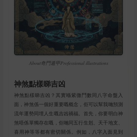
About奇門遁甲Professional illustrations
神煞點樣睇吉凶
神煞點樣睇吉凶？其實喺紫微鬥數同八字命盤入
面，神煞係一個好重要嘅概念，佢可以幫我哋預測
流年運勢同埋人生嘅吉凶禍福。首先，你要明白神
煞唔係單獨存在嘅，佢哋同五行生剋、天干地支、
喜用神等等都有密切關係。例如，八字入面見到