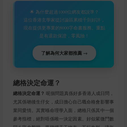
🌟 為什麼超過1000位網友都說準？
這位香港玄學家從討論區累積千則好評，
現在提供更專業的8000字命書服務。重點
是有退款保證，零風險！
了解為何大家都推薦 →
總格決定命運？
總格決定命運？
呢個問題真係好多香港人成日問，
尤其係啲後生仔女，成日擔心自己嘅命格會影響事
業同愛情。其實喺命理學入面，總格只係其中一個
參考指標，絕對唔係唯一決定因素。好似紫微鬥數