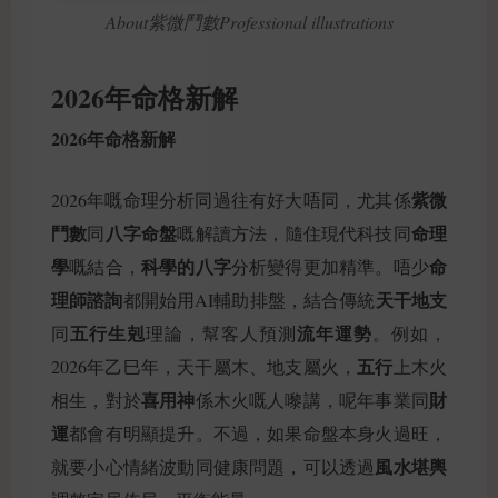
About紫微鬥數Professional illustrations
2026年命格新解
2026年命格新解
紫微
2026年嘅命理分析同過往有好大唔同，尤其係
鬥數
八字命盤
命理
同
嘅解讀方法，隨住現代科技同
學
科學的八字
命
嘅結合，
分析變得更加精準。唔少
理師諮詢
天干地支
都開始用AI輔助排盤，結合傳統
五行生剋
流年運勢
同
理論，幫客人預測
。例如，
五行
2026年乙巳年，天干屬木、地支屬火，
上木火
喜用神
財
相生，對於
係木火嘅人嚟講，呢年事業同
運
都會有明顯提升。不過，如果命盤本身火過旺，
風水堪輿
就要小心情緒波動同健康問題，可以透過