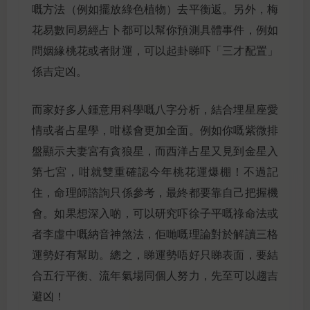
嘅方法（例如擺放綠色植物）去平衡返。另外，梅
花易數同易經占卜都可以幫你預測具體事件，例如
問姻緣桃花或者財運，可以起卦睇吓「三才配置」
係吉定凶。
而家好多人鍾意用科學嘅八字分析，結合埋星座愛
情或者占星學，咁樣會更加全面。例如你嘅紫微排
盤顯示夫妻宮有貪狼星，而西洋占星又見到金星入
第七宮，咁就雙重確認今年桃花運爆棚！不過記
住，命理師諮詢只係參考，最終都要靠自己把握機
會。如果想深入啲，可以研究吓徐子平嘅祿命法或
者李虛中嘅納音神煞法，佢哋嘅理論對於解讀三格
運勢好有幫助。總之，睇運勢唔好只睇表面，要結
合五行平衡、流年氣場同個人努力，先至可以趨吉
避凶！