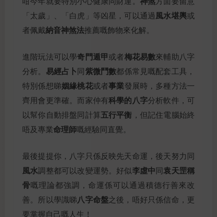
神煞
咁今年就要特別小心健康同財運。
方面要留意
風水堪輿
「太歲」、「白虎」等凶星，可以通過
或
納音神煞法
者佩戴
推薦嘅飾物來化解。
奇門遁甲
梅花易數
進階玩法可以學
或者
來輔助八字
易經占卜
紫微鬥數
分析。
同
都係常見嘅配套工具，
姻緣桃花
事業
特別係想睇
或者
發展時，多種方法一
科學的八字
齊用會更準確。而家仲有
分析軟件，可
五行平衡
以幫你自動排盤同計算
，但記住電腦始終
命理師
唔及專業
嘅經驗同直覺。
最後提提你，八字只係反映先天命運，後天努力同
風水
李虛中
袁天罡稱
調整都可以改變運勢。好似
同
骨
嘅理論都強調，命運係可以通過積德行善來改
八字命盤
善。所以學識睇
之後，唔好只係信命，更
要掌握自己嘅人生！