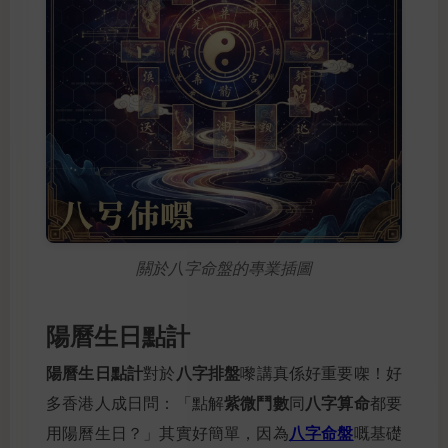
關於八字命盤的專業插圖
陽曆生日點計
陽曆生日點計
八字排盤
對於
嚟講真係好重要㗎！好
紫微鬥數
八字算命
多香港人成日問：「點解
同
都要
八字命盤
用陽曆生日？」其實好簡單，因為
嘅基礎