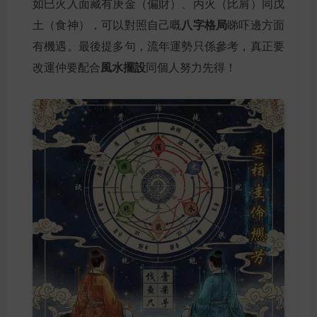
如巳火入面藏有庚金（偏財）、丙火（比肩）同戊
八字格局
土（食神），可以對照自己嘅
睇吓邊方面
有機遇。最後提多句，流年運勢只係參考，真正要
風水擺設
改運仲要配合
同個人努力先得！