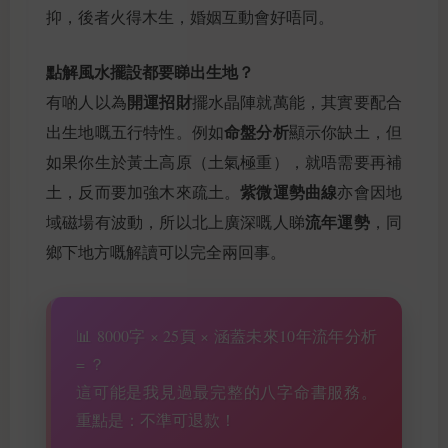
抑，後者火得木生，婚姻互動會好唔同。
點解風水擺設都要睇出生地？
開運招財
有啲人以為
擺水晶陣就萬能，其實要配合
命盤分析
出生地嘅五行特性。例如
顯示你缺土，但
如果你生於黃土高原（土氣極重），就唔需要再補
紫微運勢曲線
土，反而要加強木來疏土。
亦會因地
流年運勢
域磁場有波動，所以北上廣深嘅人睇
，同
鄉下地方嘅解讀可以完全兩回事。
📊 8000字 × 25頁 × 涵蓋未來10年流年分析
= ？
這可能是我見過最完整的八字命書服務。
重點是：不準可退款！