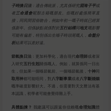
子時換日法
：適合傳統派，尤其係研究
淵海子平
或
者
三命通會
呢類古籍嘅朋友。佢嘅好處係簡單直
接，同民間習俗吻合，例如年初一嘅子時就已經算
係新年。但係缺點就係對於
五行結構
同
地支
嘅影響
可能有偏差，特別係出生喺子時頭尾嘅人，
命盤分
析
結果可以差好遠。
節氣換日法
命理師
：更加科學化，適合現代
或者深
五行生剋
入研究
關係嘅人。例如，就算係同一日出
十神
生，但如果一個喺節氣前、一個喺節氣後，
同
取用神
八字斷事業
八字斷婚姻
都可能唔同，對
或者
嘅準確度影響好大。不過，佢需要對天文曆法有基
本認識，初學者可能會覺得難上手。
具體點揀？
命理知識
我建議可以跟返你信賴嘅
體