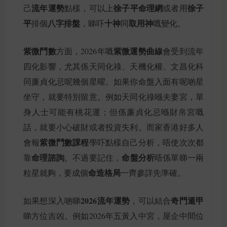
流年運勢
徐子平命理網
徐子
己
點樣，可以上
或者用
平
八字排盤
十神
取用神
排個
，睇吓
同
嘅變化。
紫微鬥數
紫微運勢曲線
方面，2026年嘅
會受到流年
四化影響，尤其係天同化祿、天機化權、文昌化科
同廉貞化忌呢幾個星曜。如果你命盤入面有呢啲星
坐守，就要特別留意。例如天同化祿喺夫妻宮，單
身人士可能有桃花運；但係廉貞化忌喺財帛宮嘅
話，就要小心破財或者投資失利。而家香港好多人
紫微鬥數課程
會報
學吓點樣自己分析，唔使次次都
命理諮詢
命盤分析
靠
。不過要記住，
唔係單睇一兩
命造格局
粒星就夠，要成個
一齊參詳先準確。
2026流年運勢
奇門遁甲
如果想深入啲睇
，可以結合
睇方位吉凶。例如2026年五黃入中宮，屋企中間位