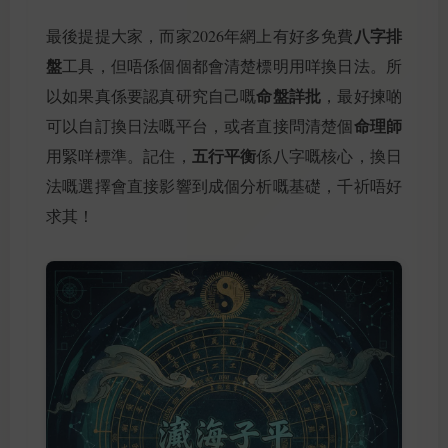
八字排
最後提提大家，而家2026年網上有好多免費
盤
工具，但唔係個個都會清楚標明用咩換日法。所
命盤詳批
以如果真係要認真研究自己嘅
，最好揀啲
命理師
可以自訂換日法嘅平台，或者直接問清楚個
五行平衡
用緊咩標準。記住，
係八字嘅核心，換日
法嘅選擇會直接影響到成個分析嘅基礎，千祈唔好
求其！