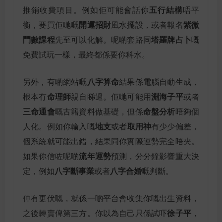
五行結構
推銷收費項目。例如佢可能會話你
唔平
開運招財
紫微
衡，要買佢哋嘅
風水擺設，或者報名
鬥數課程
塔羅牌占卜
先至可以化解。呢啲套路同
嘅
免費試玩一樣，最終都係要你科水。
八字算命
另外，有啲網站嘅
結果係電腦自動生成，
命理師
淵海子平
根本冇
親自睇過。佢哋可能用
或者
三命通會
命盤分析
嘅古籍資料做基礎，但係
唔夠個
地支
取用神
人化。例如你輸入嘅
或者
有少少偏差，
個系統就可能出錯，結果同你實際運勢完全唔夾。
流年運勢
如果你信咗呢啲
預測，分分鐘影響重大決
八字斷事業
八字合婚
定，例如
或者
嘅判斷。
仲有更伏嘅，就係一啲平台會收集你嘅出生資料，
徐子平
之後轉賣俾第三方。你以為自己只係試吓
，