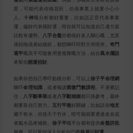
星，可能代表你桃花旺，但係事業上就要小心小
十神
人。
嘅分析都好重要，比如話正官代表事業
運，偏財代表橫財運，咁你就可以知道自己邊方面
八字合盤
比較有優勢。
亦都係好多人關心嘅，尤其
奇門
係拍拖或者結婚前，都想睇吓同對方夾唔夾。
遁甲
風水擺設
嘅高手可能會用更複雜嘅方法，結合
開運招財
來幫你
。
徐子平命理網
如果你想自己學吓點樣分析，可以上
命理知識
紫微鬥數課程
睇吓
，或者報讀
。不過要記
八字斷事業
八字斷婚姻
住，
或者
都只係參考，最終
五行平衡
地支
都要靠自己努力。
好關鍵，比如話你
藏干有水，但係天干冇水，咁可能就要透過改名或
徐子平
命盤詳批
者戴水晶來補救。
嘅平台都有提供
格局
財運
服務，可以幫你深入分析自己嘅
同
。