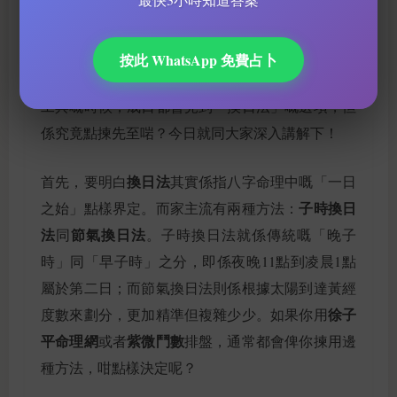
換日法點樣揀
換日法點樣揀？
八字命盤
呢個問題真係好多初學
嘅
按此 WhatsApp 免費占卜
八字排盤
徐子平
朋友都會問，尤其係喺
或者用
呢類
工具嘅時候，成日都會見到「換日法」嘅選項，但
係究竟點揀先至啱？今日就同大家深入講解下！
換日法
首先，要明白
其實係指八字命理中嘅「一日
子時換日
之始」點樣界定。而家主流有兩種方法：
法
節氣換日法
同
。子時換日法就係傳統嘅「晚子
時」同「早子時」之分，即係夜晚11點到凌晨1點
屬於第二日；而節氣換日法則係根據太陽到達黃經
徐子
度數來劃分，更加精準但複雜少少。如果你用
平命理網
紫微鬥數
或者
排盤，通常都會俾你揀用邊
種方法，咁點樣決定呢？