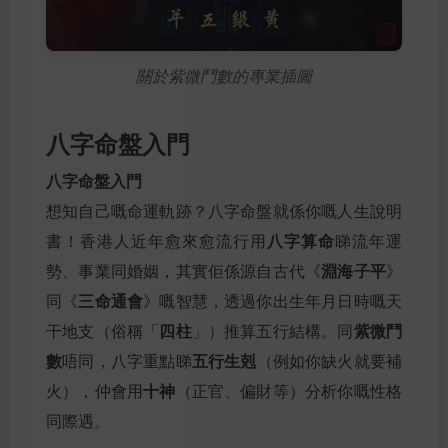
關於紫微鬥數的專業插圖
八字命盤入門
八字命盤入門
想知自己嘅命運軌跡？八字命盤就係你嘅人生說明
八字算命
書！香港人近年愈來愈流行用
睇流年運
淵海子平
勢、事業同婚姻，其實佢係源自古代《
》
三命通會
同《
》嘅智慧，透過你出生年月日時嘅天
四柱
紫微鬥
干地支（俗稱「
」）推算五行結構。同
數
五行生剋
唔同，八字重點睇
（例如你缺火就要補
十神
火），仲會用
（正官、偏財等）分析你嘅性格
同際遇。