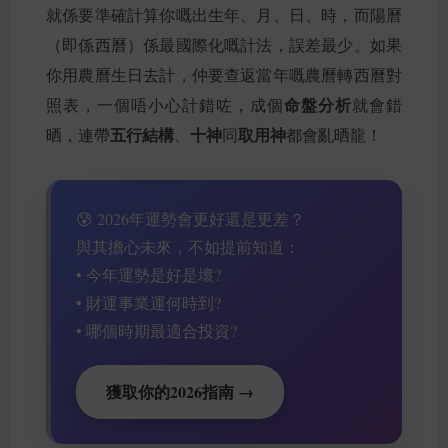
就係要準確計算你嘅出生年、月、日、時，而陽曆
（即係西曆）係最國際化嘅計法，誤差最少。如果
你用農曆生日去計，仲要查返當年嘅農曆轉西曆對
命盤分析
照表，一個唔小心計錯咗，成個
就會錯
五行結構
十神
取用神
晒，連帶
、
同
都會亂晒龍！
😰 2026年運勢會更好還是更差？
與其擔心未來，不如提前知道：
• 今年運勢是好是壞?
• 財運事業運何時到?
• 哪個時期最適合投資?
獲取你的2026指南 →