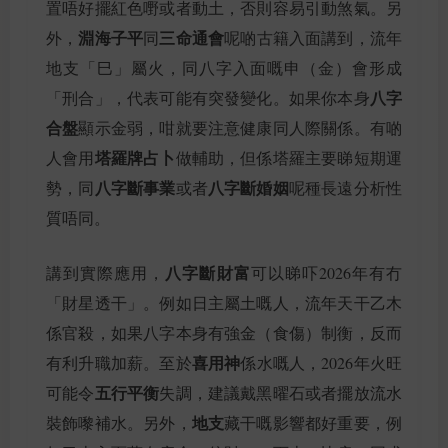
置唔好擺紅色嘢或者動土，否則容易引動煞氣。另
淵海子平
三命通會
外，
同
呢啲古籍入面講到，流年
地支「巳」屬火，同八字入面嘅申（金）會形成
八字
「刑合」，代表可能有突發變化。如果你本身
合盤
顯示金弱，咁就要注意健康同人際關係。有啲
塔羅牌占卜
人會用
做輔助，但係塔羅主要睇短期運
八字斷事業
八字斷婚姻
勢，同
或者
呢種長遠分析性
質唔同。
八字斷財富
講到實際應用，
可以睇吓2026年有冇
「財星透干」。例如日主屬土嘅人，流年天干乙木
係官殺，如果八字本身有強金（食傷）制衡，反而
喜用神
有利升職加薪。至於
係水嘅人，2026年火旺
五行平衡
可能令
失調，建議戴黑曜石或者擺放流水
地支
裝飾嚟補水。另外，
藏干嘅影響都好重要，例