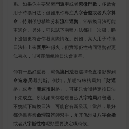
奇門遁甲
紫微鬥數
系。如果你主要學
或者
，多數會
八字合盤
八字算
用子時換日法；但如果你專注
或者
命
流年運勢
，特別係想精準分析
，節氣換日法可能
更適合。另外，可以試下兩種方法都排一次盤，睇
下邊個更符合你嘅實際情況。例如，某人用子時換
喜用神
日法排出來
係火，但實際佢性格同運勢都更
似喜水，咁可能節氣換日法會更準。
換日法
仲有一點好重要，就係
嘅選擇會直接影響到
命造格局
財運
嘅判斷。例如，某啲特殊格局如「
開運招財
格」或者「
格」，可能只會喺特定換日法
八字格局
下先成立。所以如果你發現自己
好普通，
不妨試下轉換日法，可能會有新發現！當然，最好
命理諮詢
八字合婚
都係搵專業
師幫手，尤其係涉及
八字斷性格
或者
呢類重要決定嘅時候。