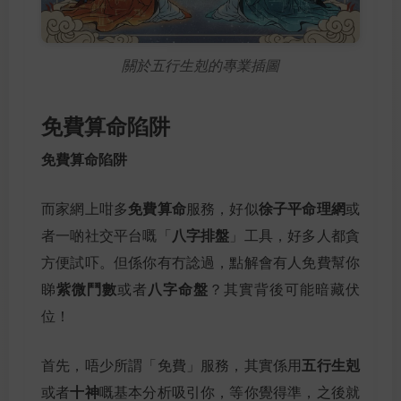
關於五行生剋的專業插圖
免費算命陷阱
免費算命陷阱
免費算命
徐子平命理網
而家網上咁多
服務，好似
或
八字排盤
者一啲社交平台嘅「
」工具，好多人都貪
方便試吓。但係你有冇諗過，點解會有人免費幫你
紫微鬥數
八字命盤
睇
或者
？其實背後可能暗藏伏
位！
五行生剋
首先，唔少所謂「免費」服務，其實係用
十神
或者
嘅基本分析吸引你，等你覺得準，之後就