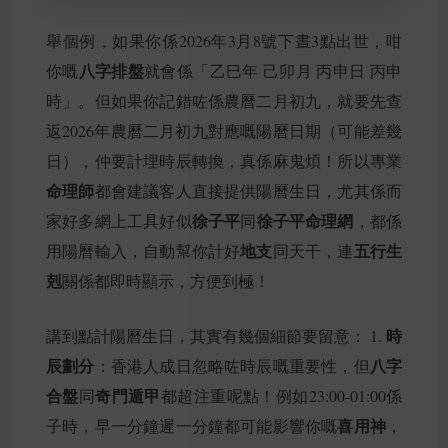
舉個例，如果你係2026年3月8號下晝3點出世，咁
八字排盤
你嘅
就會係「乙巳年 己卯月 丙申日 丙申
時」。但如果你記錯咗係農曆二月初九，就要先查
返2026年農曆二月初九對應嘅陽曆日期（可能差幾
日），仲要計埋時辰轉換，真係麻鬼煩！所以專業
命理師
都會建議客人直接提供陽曆生日，尤其係而
徐子平
徐子平命理網
家好多網上工具好似
同
，都係
地支
五行生
用陽曆輸入，自動幫你計好
同天干，連
剋
關係都即時顯示，方便到極！
時
講到點計陽曆生日，其實有幾個細節要留意： 1.
辰劃分
八字
：香港人成日忽略咗時辰嘅重要性，但
合盤
奇門遁甲
同
都超注重呢點！例如23:00-01:00係
喜用神
子時，早一分鐘遲一分鐘都可能影響你嘅
，