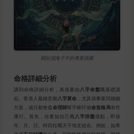
關於淵海子平的專業插圖
命格詳細分析
八字命盤
講到命格詳細分析，真係要由
嘅基礎講
八字算命
起。香港人最鍾意睇
，尤其係事業同婚姻
命理師
命造格局
方面，成日都會搵
幫手睇吓個
有冇
八字排盤
運行。首先，你要知自己嘅
係點，即係
年、月、日、時四柱嘅天干地支組合。例如，如果