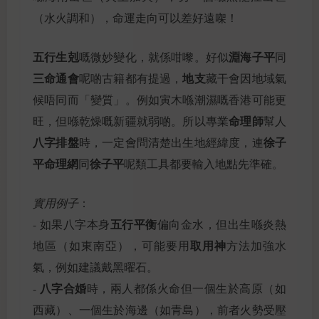
（水火調和），命運走向可以差好遠㗎！
五行生剋
淵海子平
嘅微妙變化，就係咁嚟。好似
同
三命通會
地支
呢啲古籍都有提過，
藏干會因地域氣
候唔同而「變質」。例如寅木喺潮濕嘅香港可能更
命理師
旺，但喺乾燥嘅新疆就弱啲。所以專業
幫人
八字排盤
徐子
時，一定會問清楚出生地經緯度，連
平命理網
徐子平
同
呢類工具都要輸入地點先準確。
實用例子
：
五行平衡
- 如果八字本身
偏向金水，但出生喺炎熱
取用神
地區（如東南亞），可能要用
方法加強水
氣，例如建議戴黑曜石。
八字合婚
-
時，兩人都係火命但一個生於高原（如
西藏）、一個生於海邊（如青島），前者火勢受壓