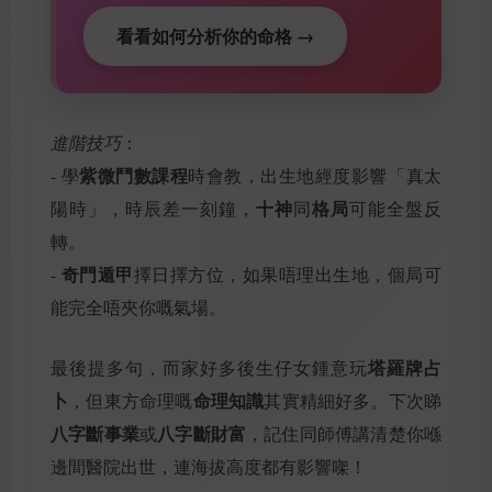
看看如何分析你的命格 →
進階技巧
：
紫微鬥數課程
- 學
時會教，出生地經度影響「真太
十神
格局
陽時」，時辰差一刻鐘，
同
可能全盤反
轉。
奇門遁甲
-
擇日擇方位，如果唔理出生地，個局可
能完全唔夾你嘅氣場。
塔羅牌占
最後提多句，而家好多後生仔女鍾意玩
卜
命理知識
，但東方命理嘅
其實精細好多。下次睇
八字斷事業
八字斷財富
或
，記住同師傅講清楚你喺
邊間醫院出世，連海拔高度都有影響㗎！