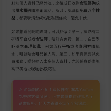
命理諮詢
點知個人資料已經外洩，之後成日收到
或
風水擺設
免費八字排
者
嘅推銷電話。所以，就算係
盤
，都要睇清楚網站嘅私隱條款，避免中伏。
如果想避開呢啲陷阱，可以點做？第一，揀啲有口
命理師
碑嘅平台或者
，唔好貪免費。第二，自己學
命理知識
五行平衡
喜用神
吓基本
，例如
或者
嘅概
念，咁就唔會咁易被人呃。第三，如果真係要試免
費服務，唔好輸入太多個人資料，尤其係身份證號
碼或者地址呢啲敏感資訊。
⚠️ 名額剩餘不多！這位擁有130萬YouTube
點擊的玄學師傅，正在限量提供詳批八字
命書服務。14天內覺得不準？全額退款。