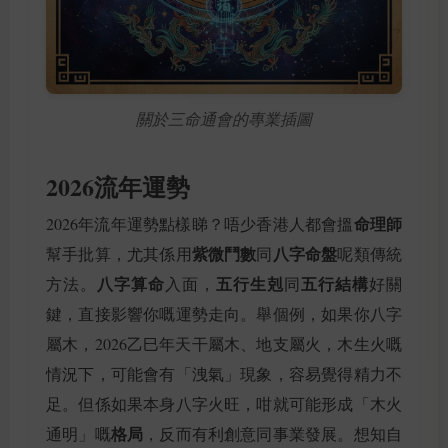
關於三命通會的專業插圖
2026流年運勢
命理師
2026年流年運勢點樣睇？唔少香港人都會搵
紫微鬥數
八字命盤
幫手批算，尤其係用
同
呢類傳統
八字算命
五行生剋
五行結構
方法。
入面，
同
好關
鍵，直接影響你嘅運勢走向。舉個例，如果你八字
屬木，2026乙巳年天干屬木、地支屬火，木生火嘅
情況下，可能會有「洩氣」現象，容易覺得精力不
足。但係如果本身八字火旺，咁就可能形成「木火
格局
通明」嘅
，反而有利創意同事業發展。想知自