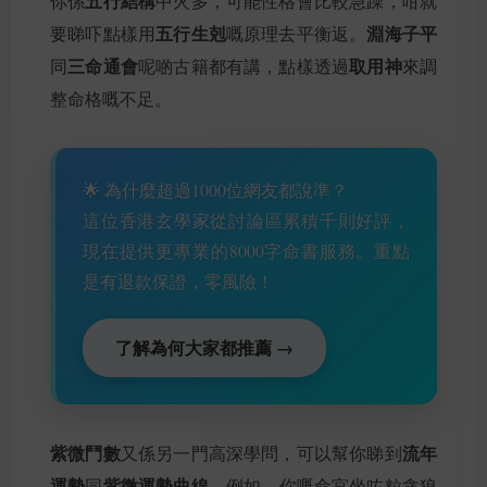
五行結構
你係
中火多，可能性格會比較急躁，咁就
五行生剋
淵海子平
要睇吓點樣用
嘅原理去平衡返。
三命通會
取用神
同
呢啲古籍都有講，點樣透過
來調
整命格嘅不足。
🌟 為什麼超過1000位網友都說準？
這位香港玄學家從討論區累積千則好評，
現在提供更專業的8000字命書服務。重點
是有退款保證，零風險！
了解為何大家都推薦 →
紫微鬥數
流年
又係另一門高深學問，可以幫你睇到
運勢
紫微運勢曲線
同
。例如，你嘅命宮坐咗粒貪狼