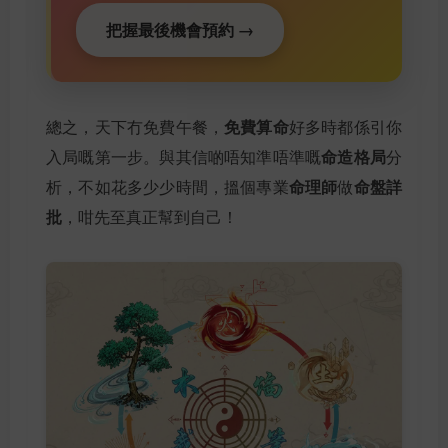
把握最後機會預約 →
免費算命
總之，天下冇免費午餐，
好多時都係引你
命造格局
入局嘅第一步。與其信啲唔知準唔準嘅
分
命理師
命盤詳
析，不如花多少少時間，搵個專業
做
批
，咁先至真正幫到自己！