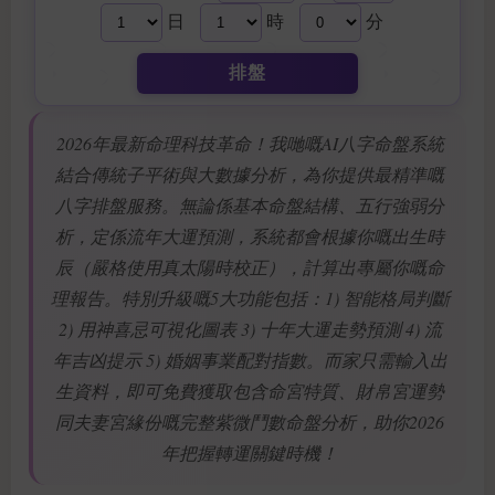
日
時
分
排盤
2026年最新命理科技革命！我哋嘅AI八字命盤系統
結合傳統子平術與大數據分析，為你提供最精準嘅
八字排盤服務。無論係基本命盤結構、五行強弱分
析，定係流年大運預測，系統都會根據你嘅出生時
辰（嚴格使用真太陽時校正），計算出專屬你嘅命
理報告。特別升級嘅5大功能包括：1) 智能格局判斷
2) 用神喜忌可視化圖表 3) 十年大運走勢預測 4) 流
年吉凶提示 5) 婚姻事業配對指數。而家只需輸入出
生資料，即可免費獲取包含命宮特質、財帛宮運勢
同夫妻宮緣份嘅完整紫微鬥數命盤分析，助你2026
年把握轉運關鍵時機！