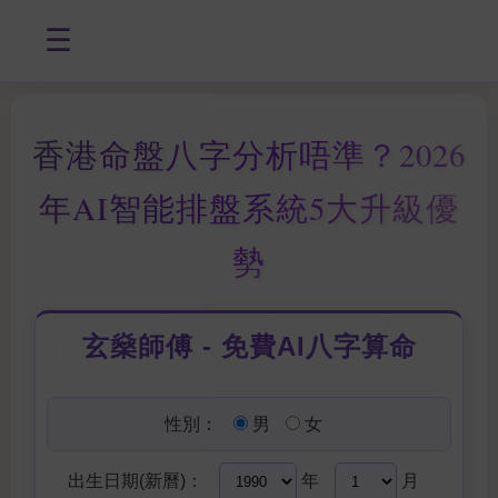
☰
香港命盤八字分析唔準？2026
年AI智能排盤系統5大升級優
勢
玄燊師傅 - 免費AI八字算命
性別：
男
女
出生日期(新曆)：
年
月