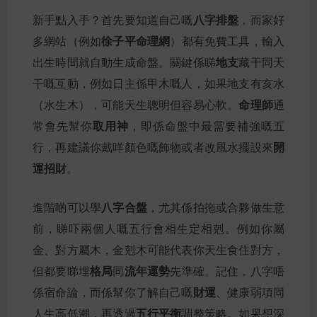
八字排盤
新手點入手？首先要知道自己嘅
，而家好
徐子平命理網
多網站（例如
）都有免費工具，輸入
地支
出生時間就自動生成命盤。關鍵係睇
藏干同天
干嘅互動，例如日主係甲木嘅人，如果地支有亥水
命理師
（水生木），可能天生聰明但容易心軟。
通
取用神
常會先幫你
，即係命盤中最需要補強嘅五
開
行，再建議你戴咩顏色嘅飾物或者改風水擺設來
運招財
。
八字合盤
進階啲可以學
，尤其係拍拖或合夥做生意
前，睇吓兩個人嘅五行會相生定相剋。例如你屬
金、對方屬木，金剋木可能代表你天生食住對方，
格局
流年運勢
但都要睇埋
同
先準確。記住，八字唔
財運
係宿命論，而係幫你了解自己嘅
、健康弱項同
五行平衡
人生高低潮，再透過
調整策略。如果想深