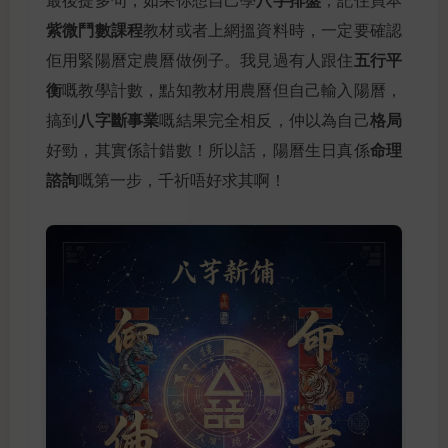
紫微鬥數課程
教材或者上網搵資料時，一定要確認
五行平
佢用緊陽曆定農曆做例子。我見過有人跟住
衡
嘅教學計數，點知教材用農曆但自己輸入陽曆，
八字斷事業
格局
搞到
嘅結果完全相反，仲以為自己
命理
好勁，其實係計錯數！所以話，陽曆生日真係
諮詢
嘅第一步，千祈唔好求其啊！