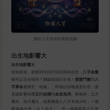
關於八字算命的專業插圖
出生地影響大
出生地影響大
八字命盤
你知唔知，就算同年同月同日同時出世，
紫微鬥數
八
都可以完全唔同？關鍵就係出生地！
同
字算命
都講究「地氣」，即係話你喺邊度出世，會
五行結構
命造格局
直接影響你嘅
同
。舉個例，北方
屬水、南方屬火，如果兩個人八字本身火旺，一個
喺海南出世（火上加火），另一個喺黑龍江出世