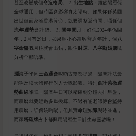
命造格局
出生地點
甚至改變成個
。 2.
：雖然陽曆係
全球通用，但時區會影響真太陽時。如果你係英國
出世但而家喺香港算命，就要調整返時間，唔係個
流年運勢
閏年閏月
會計錯。 3.
：好似2024年係閏
八
年，2月有29日，如果唔小心當咗普通年計，個
字命盤
財運
八字斷婚姻
嘅月柱就會出錯，跟住
、
嘅
分析全部唔準。
淵海子平
三命通會
同
呢啲古籍都提過，陽曆計法最
紫微運
能夠反映天體運行對人命嘅影響。特別係計
勢曲線
嗰陣，陽曆生日可以精確到分鐘去排星盤，
而農曆就要經過多重換算。不過有啲老師傅會堅持
命理知識
用農曆，話傳統啲喎，但其實
與時並進，
塔羅牌占卜
而家
都興用陽曆生日計生命靈數啦！
八字排盤
最後提多句，如果你想自己學
，記住買本