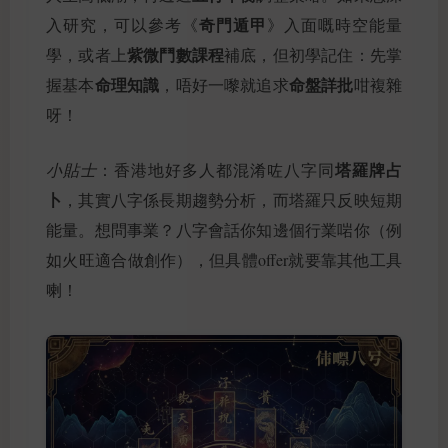
奇門遁甲
入研究，可以參考《
》入面嘅時空能量
紫微鬥數課程
學，或者上
補底，但初學記住：先掌
命理知識
命盤詳批
握基本
，唔好一嚟就追求
咁複雜
呀！
塔羅牌占
小貼士
：香港地好多人都混淆咗八字同
卜
，其實八字係長期趨勢分析，而塔羅只反映短期
能量。想問事業？八字會話你知邊個行業啱你（例
如火旺適合做創作），但具體offer就要靠其他工具
喇！