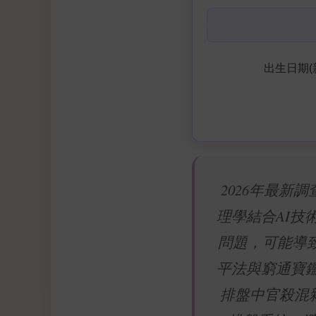
出生日期(
2026年最
理學結合AI
問題，可能導
平法與窮通寶
排盤中官殺混