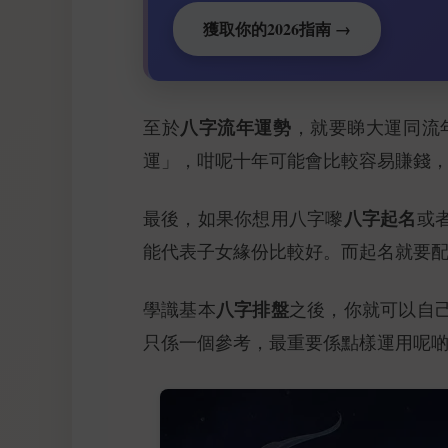
獲取你的2026指南 →
八字流年運勢
至於
，就要睇大運同流
運」，咁呢十年可能會比較容易賺錢
八字起名
最後，如果你想用八字嚟
或
能代表子女緣份比較好。而起名就要
八字排盤
學識基本
之後，你就可以自
只係一個參考，最重要係點樣運用呢