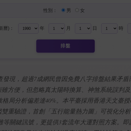
性別：
男
女
新曆)：
年
月
日
時
排盤
新調查發現，超過7成網民曾因免費八字排盤結果矛
技術雖方便，但忽略真太陽時換算、神煞系統誤判
致格局分析偏差達40%。本平臺採用香港天文臺
鑑雙重驗證，首創「五行能量熱力圖」可視化分析
雜等關鍵訊號，更提供3套流年大運對照方案。即