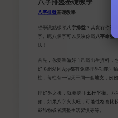
八字排盤基礎教學
八字排盤
基礎教學
八字排盤
想學識點樣睇
？其實冇你諗
八字命盤
字。呢八個字可以反映你嘅
法！
首先，你要準備好自己嘅出生資料，
好多網站同App都有免費排盤功能）
柱，每柱有一個天干同一個地支，例
五行平衡
排好盤之後，就要睇吓
。八
如，如果八字火太旺，可能性格會比
戴飾物或者調整生活習慣等等。