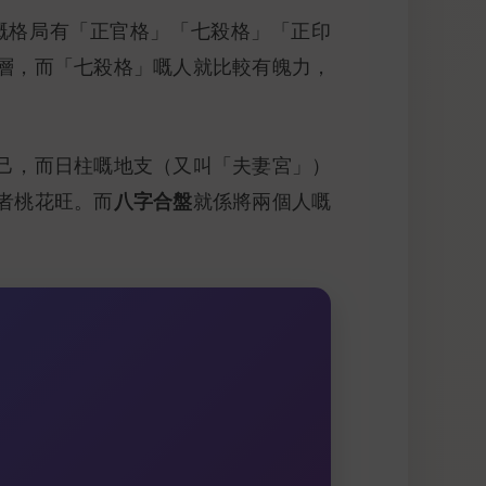
嘅格局有「正官格」「七殺格」「正印
層，而「七殺格」嘅人就比較有魄力，
己，而日柱嘅地支（又叫「夫妻宮」）
八字合盤
者桃花旺。而
就係將兩個人嘅