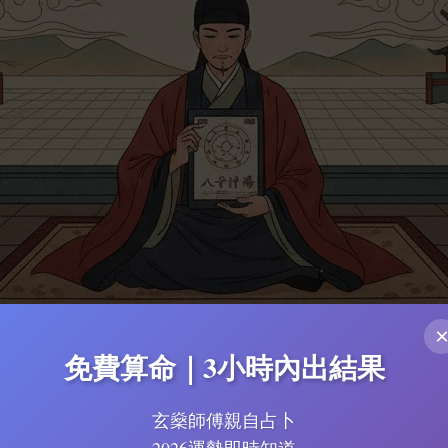
免費算命｜3小時內出結果
關於八字排盤的專業插圖
玄燊師傅親自占卜