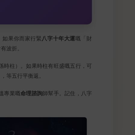
八字十年大運
，如果你而家行緊
嘅「財
會有波折。
係時柱）。如果時柱有旺盛嘅五行，可
名，等五行平衡返。
命理諮詢
搵專業嘅
師幫手。記住，八字