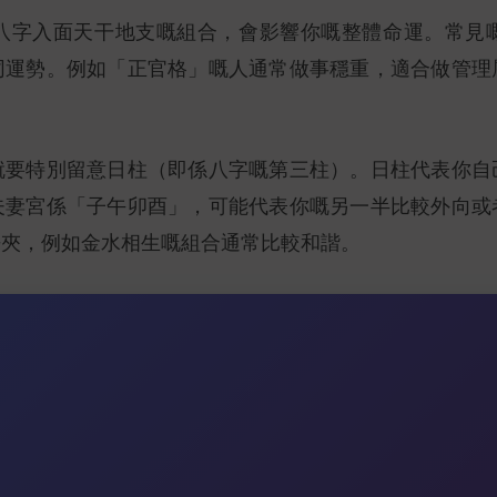
八字入面天干地支嘅組合，會影響你嘅整體命運。常見
同運勢。例如「正官格」嘅人通常做事穩重，適合做管理
就要特別留意日柱（即係八字嘅第三柱）。日柱代表你自
夫妻宮係「子午卯酉」，可能代表你嘅另一半比較外向或
唔夾，例如金水相生嘅組合通常比較和諧。