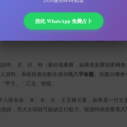
2026運勢即時知道
按此 WhatsApp 免費占卜
四柱八字
咁複雜！八字又叫
，即係將你嘅出生年月日時轉
八字婚姻
八字流年運勢
，包括性格、事業、
同埋
等等。而
包括年、月、日、時（最好係農曆，如果係新曆就要轉換
八字命盤
輸入資料，系統就會自動生成你嘅
。排盤出嚟會
如「甲子」「乙丑」咁樣。
字入面有金、木、水、火、土五種元素，如果某一行太
八
較急躁，而火太弱就可能缺乏行動力。呢個時候就要靠