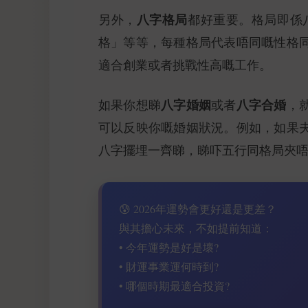
八字格局
另外，
都好重要。格局即係
格」等等，每種格局代表唔同嘅性格
適合創業或者挑戰性高嘅工作。
八字婚姻
八字合婚
如果你想睇
或者
，
可以反映你嘅婚姻狀況。例如，如果
八字擺埋一齊睇，睇吓五行同格局夾
😰 2026年運勢會更好還是更差？
與其擔心未來，不如提前知道：
• 今年運勢是好是壞?
• 財運事業運何時到?
• 哪個時期最適合投資?