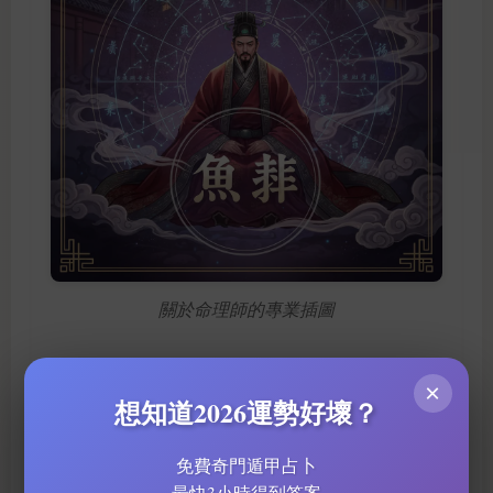
關於命理師的專業插圖
姻緣事業全預測
×
想知道2026運勢好壞？
姻緣事業全預測
紫微鬥數
，靠
真係可以睇得清清楚
命理師
紫微命盤
楚！而家2026年，好多人搵
批
，就
免費奇門遁甲占卜
流年運程
大限小限
係想知自己嘅
同埋
會點影響人
最快3小時得到答案