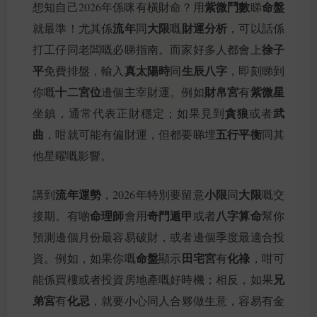
紫微鬥數
命盤
想知自己2026年係咪有橫財命？用
睇
流年
大限
財運分析
就最準！尤其係
同
嘅
，可以話係
徐子
打工仔同老闆嘅必睇指南。而家好多人都會上
平
真太陽時
生辰八字
免費排盤，輸入
同
，即刻睇到
十二宮位
財帛宮
紫微星
你嘅
邊個主宰財運。例如
有
貪狼
武
坐鎮，通常代表正財穩定；如果見到
或者
曲
五行平衡
，咁就可能有偏財運，但都要睇埋
同其
他星曜嘅影響。
流年運勢
小限
大限
講到
，2026年特別要留意
同
嘅交
命理師
奇門遁甲
八字算命
接期。有啲
會用
或者
幫你
預測邊個月份最容易破財，或者邊個季度最適合投
命盤
田宅宮
化祿
資。例如，如果你嘅
顯示
有
，咁可
兄
能係買樓或者投資房地產嘅好時機；相反，如果
弟宮
化忌
有
，就要小心同人合夥做生意，容易有金