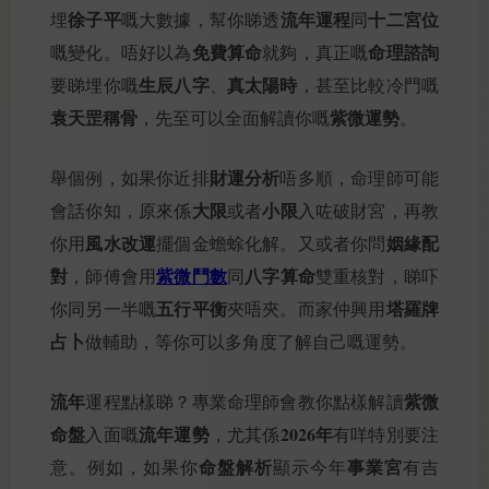
徐子平
流年運程
十二宮位
埋
嘅大數據，幫你睇透
同
免費算命
命理諮詢
嘅變化。唔好以為
就夠，真正嘅
生辰八字
真太陽時
要睇埋你嘅
、
，甚至比較冷門嘅
袁天罡稱骨
紫微運勢
，先至可以全面解讀你嘅
。
財運分析
舉個例，如果你近排
唔多順，命理師可能
大限
小限
會話你知，原來係
或者
入咗破財宮，再教
風水改運
姻緣配
你用
擺個金蟾蜍化解。又或者你問
對
紫微鬥數
八字算命
，師傅會用
同
雙重核對，睇吓
五行平衡
塔羅牌
你同另一半嘅
夾唔夾。而家仲興用
占卜
做輔助，等你可以多角度了解自己嘅運勢。
流年
紫微
運程點樣睇？專業命理師會教你點樣解讀
命盤
流年運勢
2026年
入面嘅
，尤其係
有咩特別要注
命盤解析
事業宮
意。例如，如果你
顯示今年
有吉