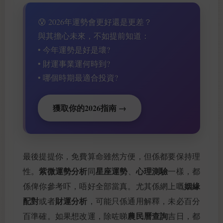
😰 2026年運勢會更好還是更差？
與其擔心未來，不如提前知道：
• 今年運勢是好是壞?
• 財運事業運何時到?
• 哪個時期最適合投資?
獲取你的2026指南 →
最後提提你，免費算命雖然方便，但係都要保持理
紫微運勢分析
星座運勢
心理測驗
性。
同
、
一樣，都
姻緣
係俾你參考吓，唔好全部當真。尤其係網上嘅
配對
財運分析
或者
，可能只係通用解釋，未必百分
農民曆查詢
百準確。如果想改運，除咗睇
吉日，都