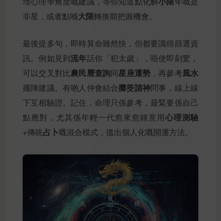
小限
埋心理學角度嘅建議，等你知道點化解
年嘅是
大限
非星，或者點喺
轉換期把握機會。
最後提多句，即時算命雖然快，但都要識得篩選資
流年
訊。例如見到
話你「犯太歲」，唔使即刻驚，
農民曆查詢
星座運勢
風水
可以交叉對比
同
，再參考
擲筊請神
擺陣建議。有啲人仲會結合
問事，線上線
下互相驗證。記住，命理只係參考，最緊要係自己
心理測驗
點應對，尤其係年輕一代愈來愈鍾意用
占卜
+傳統
嘅混合模式，搵出個人化嘅開運方法。