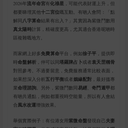
流年命宮
化祿星
2026年
有
，可能代表財運上升，但
十二宮位
都要睇埋其他
嘅互動。有啲人會問：「點
八字算命
解同
結果有出入？」其實因為紫微鬥數用
真太陽時
計算，精確度更高，尤其適合香港呢啲時
區複雜嘅地方。
免費算命
徐子平
而家網上好多
平台，例如
，提供即
命盤解析
塔羅牌占卜
袁天罡稱骨
時
，仲可以同
或者
對照參考。不過要留意，免費服務通常比較表面，
五行平衡
姻緣配對
如果想深入分析
或者
，最好搵專
命理諮詢
易經
奇門遁甲
業
。另外，紫微鬥數同
、
都
有啲共通點，例如都重視時空能量，所以有人會結
風水改運
合
增強效果。
紫微命盤
夫妻
舉個實際例子：有位港女用
發現自己