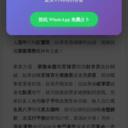
姻緣配對
夫
生。講到
，紫微鬥數會睇你命盤入面嘅
妻宮
子女宮
桃花星
天
同埋
，如果呢兩個宮位有
或者
按此 WhatsApp 免費占卜
喜星
煞星
，咁你嘅愛情運就會好旺；相反，如果有
沖擊，就可能要小心感情糾紛或者遲婚。例如，有
流年
紅鸞星
人
行到
，結果真係喺嗰年結婚，呢啲就
紫微運勢
係
嘅神奇之處！
紫微命盤
官祿宮
財帛宮
事業方面，
嘅
同埋
就好關
官祿宮
紫微星
天府星
鍵。如果你嘅
有
或者
，咁你嘅
破軍星
事業運會好強，容易升職加薪；但如果係
或
七殺星
者
坐守，就可能要經歷多啲變動同挑戰。而
徐子平
家好多人會用
嘅免費算命功能，輸入自己嘅
生辰八字
真太陽時
命盤解
同埋
，就可以睇到詳細嘅
析
五行平衡
，連
都幫你計埋，真係好方便！另外，
流年運勢
奇門遁甲
八字算命
仲可以結合
或者
一齊