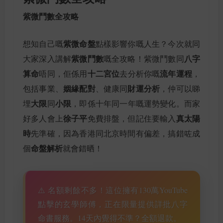
紫微鬥數全攻略
紫微命盤
想知自己嘅
點樣影響你嘅人生？今次就同
紫微鬥數
八字
大家深入講解
嘅全攻略！紫微鬥數同
算命
十二宮位
流年運程
唔同，佢係用
去分析你嘅
，
姻緣配對
財運分析
包括事業、
、健康同
，仲可以睇
大限
小限
埋
同
，即係十年同一年嘅運勢變化。而家
徐子平
真太陽
好多人會上
免費排盤，但記住要輸入
時
先準確，因為香港同北京時間有偏差，搞錯咗成
命盤解析
個
就會錯晒！
⚠️ 名額剩餘不多！這位擁有130萬YouTube
點擊的玄學師傅，正在限量提供詳批八字
命書服務。14天內覺得不準？全額退款。