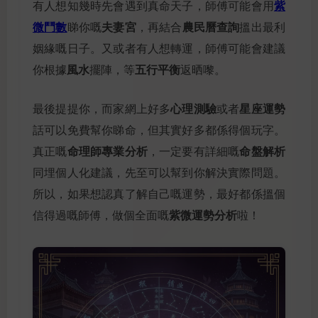
紫
有人想知幾時先會遇到真命天子，師傅可能會用
微鬥數
夫妻宮
農民曆查詢
睇你嘅
，再結合
搵出最利
姻緣嘅日子。又或者有人想轉運，師傅可能會建議
風水
五行平衡
你根據
擺陣，等
返晒嚟。
心理測驗
星座運勢
最後提提你，而家網上好多
或者
話可以免費幫你睇命，但其實好多都係得個玩字。
命理師專業分析
命盤解析
真正嘅
，一定要有詳細嘅
同埋個人化建議，先至可以幫到你解決實際問題。
所以，如果想認真了解自己嘅運勢，最好都係搵個
紫微運勢分析
信得過嘅師傅，做個全面嘅
啦！