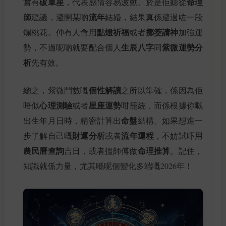
宮
破軍星
命理
有
，代表感情容易波動。於是佢聽從
師
流年
建議，避開某啲
結婚，結果真係避過咗一段
點燈祈福
擲筊請神
爛桃花。仲有人會用
或者
加強運
生辰八字
紫微運勢分
勢，不過呢啲就要配合個人
同
析
先有效。
個性解讀
總之，紫微鬥數嘅
之所以準確，係因為佢
心理測驗
星座運勢
唔似
或者
咁籠統，而係根據你嘅
命盤
出生年月日時，精密計算出
結構。如果想進一
財運分析
流年運程
步了解自己嘅
或者
，不妨試吓用
農民曆查詢
命理推算
吉日，或者搵師傅做
。記住，
知識就係力量，尤其喺呢個變化多端嘅2026年！