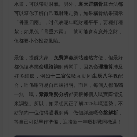
袁天罡稱骨
水畫，可以帶動財氣。另外，
算命法都
可以幫你了解自己嘅財運走勢，如果稱骨結果顯示
「骨重四兩」，咁代表呢年嘅財運平平，要穩打穩
紮；如果係「骨重六兩」，就可能會有意外之財，
但都要小心投資風險。
免費算命
最後，提醒大家，
網站雖然方便，但最好
命理諮詢
命理推算
都係搵專業
師傅幫手，因為
涉及
十二宮位
生辰八字
好多細節，例如
嘅互動同
嘅配
合，唔係咁容易自己睇得明。而且，每個人都係獨
紫微運勢分析
一無二嘅，
都要根據個人嘅實際情況
來調整。所以，如果想真正了解2026年嘅運勢，不
命盤解析
妨預約一位信得過嘅師傅，做個詳細嘅
，
等自己可以早作準備，迎接新一年嘅挑戰同機遇！