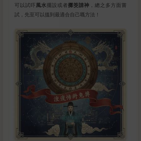
風水
擲筊請神
可以試吓
擺設或者
，總之多方面嘗
試，先至可以搵到最適合自己嘅方法！