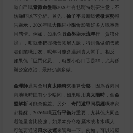
紫微命盤
道自己嘅
喺2026年有乜嘢特別要注意，不
徐子平
紫微運勢
妨睇吓以下分析。首先，
最新嘅
報
大限
小限
告顯示，2026年嘅
同
會影響好多人嘅事業
命盤
流年
同感情。例如，如果你嘅
顯示
行「貪狼化
祿」，咁就要把握機會拓展人脈，特別係做銷售或
者創業嘅朋友，呢年可能會遇到貴人幫手。相反，
如果係「巨門化忌」，就要小心口舌是非，尤其係
辦公室政治，最好少講多做。
命理師
真太陽時
命盤
通常會用
來推算
，因為香港同
真太陽時
命
內地嘅時區有少少唔同，如果唔用
，個
盤解析
奇門遁甲
易經
可能會偏差。另外，
同
嘅專家
五行平衡
都提醒，2026年嘅
好重要，尤其係火同金
嘅能量會比較強，如果本身命格屬木或者水嘅人，
風水改運
可能要通過
來調和一下。例如，可以喺屋