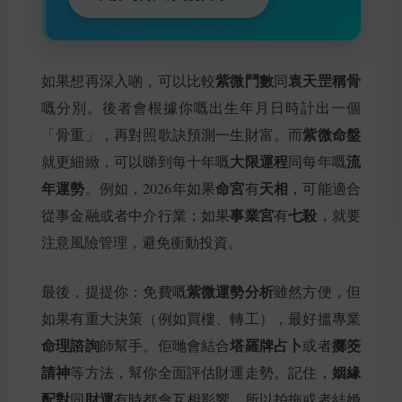
紫微鬥數
袁天罡稱骨
如果想再深入啲，可以比較
同
嘅分別。後者會根據你嘅出生年月日時計出一個
紫微命盤
「骨重」，再對照歌訣預測一生財富。而
大限運程
流
就更細緻，可以睇到每十年嘅
同每年嘅
年運勢
命宮
天相
。例如，2026年如果
有
，可能適合
事業宮
七殺
從事金融或者中介行業；如果
有
，就要
注意風險管理，避免衝動投資。
紫微運勢分析
最後，提提你：免費嘅
雖然方便，但
如果有重大決策（例如買樓、轉工），最好搵專業
命理諮詢
塔羅牌占卜
擲筊
師幫手。佢哋會結合
或者
請神
姻緣
等方法，幫你全面評估財運走勢。記住，
配對
財運
同
有時都會互相影響，所以拍拖或者結婚