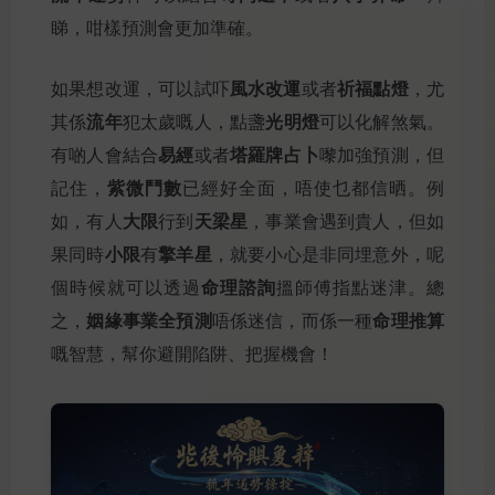
睇，咁樣預測會更加準確。
風水改運
祈福點燈
如果想改運，可以試吓
或者
，尤
流年
光明燈
其係
犯太歲嘅人，點盞
可以化解煞氣。
易經
塔羅牌占卜
有啲人會結合
或者
嚟加強預測，但
紫微鬥數
記住，
已經好全面，唔使乜都信晒。例
大限
天梁星
如，有人
行到
，事業會遇到貴人，但如
小限
擎羊星
果同時
有
，就要小心是非同埋意外，呢
命理諮詢
個時候就可以透過
搵師傅指點迷津。總
姻緣事業全預測
命理推算
之，
唔係迷信，而係一種
嘅智慧，幫你避開陷阱、把握機會！