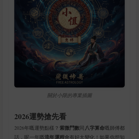
關於小限的專業插圖
2026運勢搶先看
紫微鬥數
八字算命
2026年嘅運勢點樣？
同
嘅師傅都
流年運程
話，呢一年嘅
會有好大變化！如果你想知