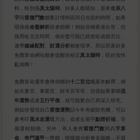
真太陽時
生辰八
料，特別係
。好多人都唔知，原來
字
紫微鬥數
同
都要計埋時區同日光節約時間，如果
命盤解析
唔係個
就會錯晒！例如你喺香港出世，但
係用咗北京時間，個命盤可能已經差咗成個宮位，
姻緣配對
財運分析
連帶
、
都會唔準。所以而家好多
真太陽時
免費算命網站都會提醒你校正
，唔好貪快
亂填啊！
十二宮位
免費算命通常會俾你睇到
嘅基本解釋，例
流
如夫妻宮、事業宮、財帛宮等等。但係如果要睇
年運勢
五行平衡
或者
，就可能要自己再深入研究。
紫微運勢
例如你發現自己
話今年有破財危機，可以
風水改運
點燈祈福
參考吓
嘅方法，或者去廟宇
，等
紫微鬥數
八字算
個運程順啲。另外，有人會將
同
命
奇門遁甲
、
一齊睇，咁樣個分析會全面啲，不過