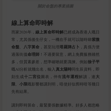
關於命盤的專業插圖
線上算命即時解
線上算命即時解
而家2026年，
已經成為香港人嘅日
紫微
常，尤其係後生仔女，一機在手就可以隨時睇
命盤
八字算命
塔羅牌占卜
、
，甚至玩埋
，真係方便
命理師
過落街搵
！不過要留意，網上免費服務雖然
徐子平
多，但質素參差，想準確啲就要識揀。例如
真太陽時
嘅AI分析就幾出名，輸入
同生辰資料，即
十二宮位
流年運程
大
刻生成
圖表，仲有
解讀，連
限
小限
、
嘅影響都講到明，唔使好似舊時咁等幾日
先有結果。
講到即時算命，最緊要係數據精準。好多人都忽略