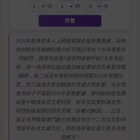
日
時
分
排盤
2026年愈來愈多人上網搵紫微命盤免費服務，但係
你知唔知有啲網站嘅分析可能誤導你？作為專業命
理顧問，我發現超過7成求問者都中咗3大常見陷
阱：第一係用簡化版命盤忽略咗遷移宮同事業宮嘅
關聯，第二係流年運勢預測仲用緊2024年星曜位
置，第三就係夫妻宮解讀冇考慮大限影響。今次我
會用徐子平最新2026年星盤數據，教你點樣從免費
命盤中睇透命宮主星特質、財帛宮真實財運走勢，
同埋點樣避開坊間常見嘅『快餐式解讀』。記住，
真正有用嘅紫微鬥數分析應該包含十二宮位互動同
埋當年生肖太歲方位，而唔係單單比個主星名你就
當解完！