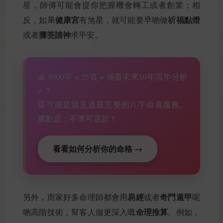
星，師傅可能會提你把握機會轉工或者創業；相
健康宮
祈福點燈
反，如果
有煞星，就可能要早啲做
擲筊請神
或者
求平安。
📊 8000字 × 25頁 × 涵蓋未來10年流年分析
= ？
這可能是我見過最完整的八字命書服務。
重點是：不準可退款！
看看如何分析你的命格 →
易經
奇門遁甲
另外，而家好多命理師都會用
或者
呢
命理推算
啲高階技術，幫客人做更深入嘅
。例如，