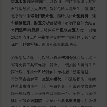
真太陽時
咗
呢個關鍵，以為用手機時間就得，其實
要計埋經緯度先準確。例如你喺香港出生，但用咗
紫微鬥數命盤
命盤解析
北京時間排
，隨時搞錯
，連
姻緣配對
財運分析
帶
、
都錯晒！有啲平台仲會結合
奇門遁甲
易經
風水改運
同
，幫你睇埋
方位，例如
五行平衡
2026年流年
要注意咩方位擺植物，甚至教
點燈祈福
你自己
，實用性高過齋講理論。
袁天罡稱骨
如果想深入啲，可以試吓
算命法，網上
都有免費工具幫你計「骨重」。例如輸入農曆生日
同時辰，系統會即時話你知命格屬「幾兩幾錢」，
流年運勢
再對照古書解釋一生
。不過要提防一啲網
站彈出嚟嘅廣告，話「免費算命」但最後要收費解
鎖完整報告，最好揀有口碑嘅平台。另外，而家仲
命理諮詢
紫微運勢
興用AI做
，唔單止分析
，仲會俾