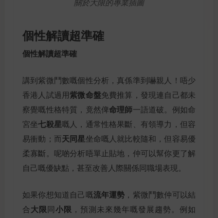
關於大限的專業插圖
個性解讀超準確
個性解讀超準確
講到紫微鬥數嘅個性分析，真係準到嚇親人！唔少
紫微命盤
香港人試過用
免費推算，發現連自己都未
命理師
察覺嘅性格特質，竟然俾
一語道破。例如命
七殺星
宮坐
嘅人，通常性格果斷、有領導力，但容
天同星
易衝動；而
坐命嘅人就比較隨和，但容易優
柔寡斷。呢啲分析唔單止貼地，仲可以幫你更了解
自己嘅優缺點，甚至改善人際關係同職場表現。
流年運勢
如果你想知道自己嘅
，紫微鬥數仲可以結
大限
小限
合
同
，預測未來幾年嘅發展趨勢。例如