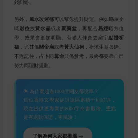
錢糾紛。
風水改運
另外，
都可以幫你提升財運。例如喺屋企
財位
黃水晶
聚寶盆
易經
嘅
放
或者
，再配合
嘅方位
點燈祈
學，效果會更加明顯。有啲人仲會去廟宇
福
關帝廟
黃大仙祠
，尤其係
或者
，祈求生意興隆。
占卜
算命
不過記住，
同
只係參考，最終都要靠自己
努力同理財規劃。
🌟 為什麼超過1000位網友都說準？
這位香港玄學家從討論區累積千則好評，
現在提供更專業的8000字命書服務。重點
是有退款保證，零風險！
了解為何大家都推薦 →