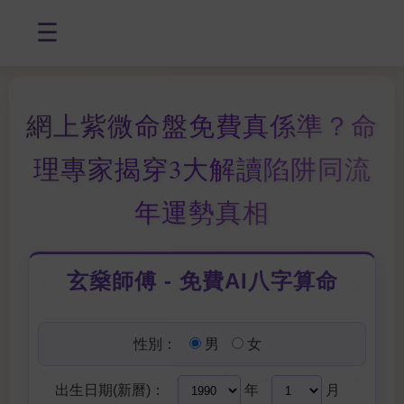
☰
網上紫微命盤免費真係準？命
理專家揭穿3大解讀陷阱同流
年運勢真相
玄燊師傅 - 免費AI八字算命
性別：
男
女
出生日期(新曆)：
年
月