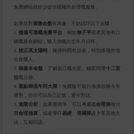
免費網站就好少提供呢種跨命理嘅服務。
紫微命盤
如果你對
有興趣，不妨試吓以下步驟：
搵個可靠嘅免費平台
徐子平
1.
：例如
或者其他有口
碑嘅算命網站，輸入你嘅出生年月日時。
校正真太陽時
2.
：確保時間冇誤差，特別係喺外地
出世嘅人。
睇基本命盤
十二宮
3.
：了解自己嘅主星、輔星同埋
位
嘅分佈。
重點睇流年同大限
4.
：免費版可能只係俾你睇今年
運勢，但你可以自己記低，逐年對比。
進階分析
命理師
5.
：如果覺得準，可以考慮搵
做付
命理推算
易經
塔羅牌占卜
費
，或者學吓
、
等其他方
法，互相印證。