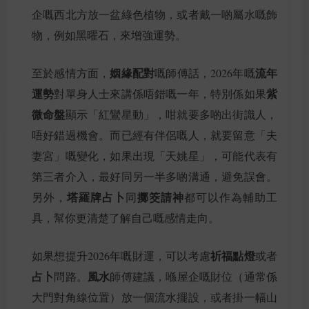
企嘅西北方放一盆綠色植物，或者戴一啲屬水嘅飾
物，例如黑曜石，來增強運勢。
姻緣配對
流年
至於感情方面，
嘅師傅話，2026年嘅
運勢
紫
對單身人士來講係唔錯嘅一年，特別係如果
微命盤
顯示「紅鸞星動」，咁就要多啲出街識人，
唔好錯過機會。而已經有伴侶嘅人，就要留意「夫
妻宮」嘅變化，如果出現「天姚星」，可能代表有
第三者介入，最好同另一半多啲溝通，避免誤會。
塔羅牌占卜
擲筊請神
另外，
同
都可以作為輔助工
具，幫你更清楚了解自己嘅感情走向。
祈福點燈
如果想提升2026年嘅財運，可以考慮
或者
占卜
風水
問路。
師傅建議，喺屋企嘅財位（通常係
大門對角線位置）放一個流水擺設，或者掛一幅山