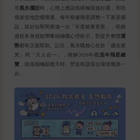
風水擺設
等
時，心態上應該係積極迎接好運，而唔
係迷信地恐懼壞運。每年根據飛星調整一下家居擺
設，就好似幫間屋做一次「年度能量更新」，呢個
運
過程本身就能帶嚟積極嘅心理暗示，對提升整體
勢
都有正面幫助。記住，風水嘅核心在於「趨吉避
流年飛星總
兇」同「天人合一」，瞭解2026年嘅
覽
，就係我哋順應天時、營造和諧居住環境嘅第一
步。