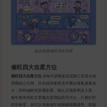
結合命格催旺流年吉星
催旺四大吉星方位
催旺四大吉星方位
係每年調整家居或辦公室風水佈
局嘅核心任務，目的就係要將流年嘅好運氣盡量放
大，同時減輕兇星嘅影響。喺九宮飛星學說入面，
每年都有四粒主要嘅吉星飛臨唔同方位，只要針對
性咁佈置，就可以有效催旺相關範疇嘅運勢。呢個