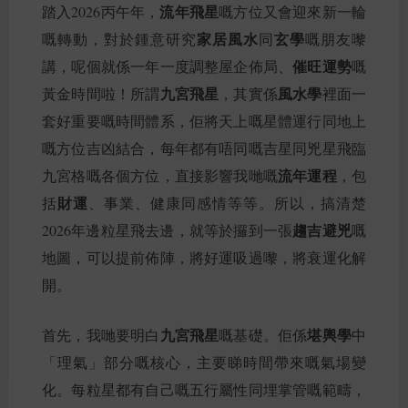
流年飛星
踏入2026丙午年，
嘅方位又會迎來新一輪
家居風水
玄學
嘅轉動，對於鍾意研究
同
嘅朋友嚟
催旺運勢
講，呢個就係一年一度調整屋企佈局、
嘅
九宮飛星
風水學
黃金時間啦！所謂
，其實係
裡面一
套好重要嘅時間體系，佢將天上嘅星體運行同地上
嘅方位吉凶結合，每年都有唔同嘅吉星同兇星飛臨
流年運程
九宮格嘅各個方位，直接影響我哋嘅
，包
財運
括
、事業、健康同感情等等。所以，搞清楚
趨吉避兇
2026年邊粒星飛去邊，就等於攞到一張
嘅
地圖，可以提前佈陣，將好運吸過嚟，將衰運化解
開。
九宮飛星
堪輿學
首先，我哋要明白
嘅基礎。佢係
中
「理氣」部分嘅核心，主要睇時間帶來嘅氣場變
化。每粒星都有自己嘅五行屬性同埋掌管嘅範疇，