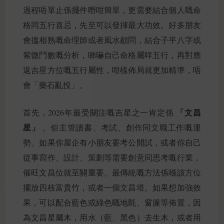
過程唔單止係擺件嘢咁簡單，更需要結合個人嘅命
格同五行喜忌，先至可以發揮最大功效。好多朋友
會搵相熟嘅命理師或者風水顧問，結合子平八字或
紫微鬥數嘅分析，睇嚇自己命格屬咩五行，再對應
返吉星方位嘅五行屬性，咁樣佈局就更加精準，唔
會「藥石亂投」。
「文昌
首先，2026年最受關注嘅吉星之一肯定係
星」
。佢主管讀書、考試、創作同文職工作嘅運
勢。如果你屋企有小朋友要考公開試，或者你自己
從事寫作、設計、策劃等需要創意同思考嘅行業，
催旺文昌位就至關重要。最傳統嘅方法係喺該方位
擺放四枝富貴竹，或者一個文昌塔。如果想加強效
果，可以配合藍色或綠色嘅地氈、窗簾等佈置，因
為文昌星屬木，用水（藍、黑色）去生木，或者用