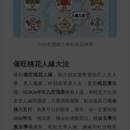
2026年西南方催旺桃花佈局
催旺桃花人緣大法
催旺桃花人緣
講到
，唔少朋友都希望自己人見人
桃花運
愛、貴人處處，特別係單身人士，更想
爆
2026年
九宮飛星
棚。喺
嘅
佈局入面，有特定方位係
命
主管人緣同感情，只要識得佈陣，配合返自己嘅
格
五行
同
，效果可以好顯著。首先，你一定要知道
2026年
玄學
嘅「桃花星」飛去咗邊個宮位。根據
同
風水學
嘅推算，呢粒主導人緣、姻緣同社交嘅星