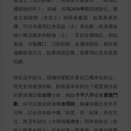
2026年
擺植物好咩？」 的確，但喺
嘅西南財位，擺
放土栽植物（木剋土）就唔多建議，如果真係想
擺，可以考慮用紅色花盆（火）來化解，或者擺放
細小嘅泥種多肉植物（土）。至於金屬物品，例如
風扇、冷氣機口、刀劍裝飾、金屬保險箱，最好就
遠離呢個方位，如果係固定嘅，就要用紅色布遮蓋
化解。
除咗流年財位，我哋仲要配合番自己嘅本命財位，
咁先至係最強攻略。點樣搵本命財位？呢度就涉及
命理
子平八字
紫微鬥
到更深層次嘅
分析，例如
或者
數
命理師
。你可以搵信得過嘅
，根據你嘅出生年月
日時，計出你命格中嘅「財星」同「財庫」所在方
位。將流年財位（大環境嘅機會）同本命財位（你
個人嘅吸金能力）結合起來一齊佈局，效果自然事