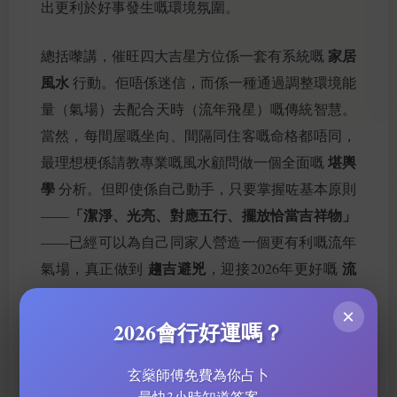
出更利於好事發生嘅環境氛圍。
家居
總括嚟講，催旺四大吉星方位係一套有系統嘅
風水
行動。佢唔係迷信，而係一種通過調整環境能
量（氣場）去配合天時（流年飛星）嘅傳統智慧。
當然，每間屋嘅坐向、間隔同住客嘅命格都唔同，
堪輿
最理想梗係請教專業嘅風水顧問做一個全面嘅
學
分析。但即使係自己動手，只要掌握咗基本原則
「潔淨、光亮、對應五行、擺放恰當吉祥物」
——
——已經可以為自己同家人營造一個更有利嘅流年
趨吉避兇
流
氣場，真正做到
，迎接2026年更好嘅
年運程
。記住，風水佈局嘅心態好重要，懷住積
×
極、正念去佈置，效果往往會更加顯著。
2026會行好運嗎？
玄燊師傅免費為你占卜
最快3小時知道答案