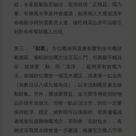
睦，令家庭氣氛更融洽，呢個就係「正桃花」嘅力
量。有啲風水學派仲會建議，如果個人大運或流年
命格顯示特別需要貴人運，催旺桃花位亦可以吸引
到對你有幫助嘅人出現。
「財星」
第三，
方位嘅佈局直接影響到全年嘅財
氣進賬。催旺財位嘅方法五花八門，但萬變不離其
宗，就係要「動」同「潔淨」。最簡單有效嘅方
法，係喺財位擺放一個流水擺設，或者養一缸金魚
（魚數目以八或九條為佳），以水流動嘅意象去催
動財氣。另外，擺放聚寶盆、金元寶等傳統招財物
品亦係常見做法。但有一點必須注意，財位一定要
保持乾淨、穩定，絕對唔可以係廁所、廚房爐竈或
者堆放垃圾雜物嘅地方，否則會「見財化水」。有
啲資深嘅風水師會進一步建議，根據宅主嘅八字用