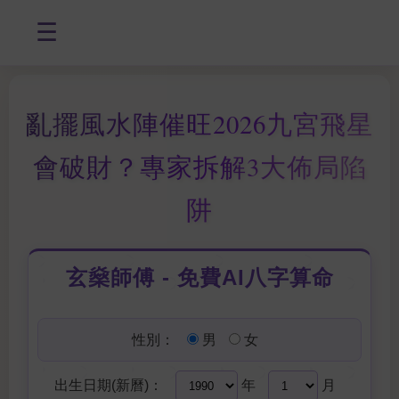
☰
亂擺風水陣催旺2026九宮飛星
會破財？專家拆解3大佈局陷
阱
玄燊師傅 - 免費AI八字算命
性別：
男
女
出生日期(新曆)：
年
月