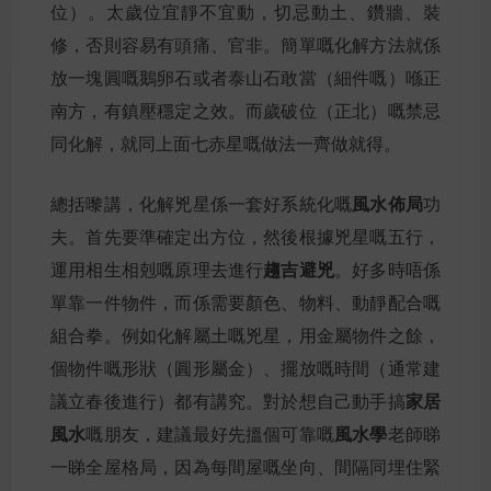
位）。太歲位宜靜不宜動，切忌動土、鑽牆、裝
修，否則容易有頭痛、官非。簡單嘅化解方法就係
放一塊圓嘅鵝卵石或者泰山石敢當（細件嘅）喺正
南方，有鎮壓穩定之效。而歲破位（正北）嘅禁忌
同化解，就同上面七赤星嘅做法一齊做就得。
風水佈局
總括嚟講，化解兇星係一套好系統化嘅
功
夫。首先要準確定出方位，然後根據兇星嘅五行，
趨吉避兇
運用相生相剋嘅原理去進行
。好多時唔係
單靠一件物件，而係需要顏色、物料、動靜配合嘅
組合拳。例如化解屬土嘅兇星，用金屬物件之餘，
個物件嘅形狀（圓形屬金）、擺放嘅時間（通常建
家居
議立春後進行）都有講究。對於想自己動手搞
風水
風水學
嘅朋友，建議最好先搵個可靠嘅
老師睇
一睇全屋格局，因為每間屋嘅坐向、間隔同埋住緊