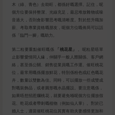
木（綠、青色）去助旺，都係好嘅選擇。記住，呢
個方位要保持整潔、光線充足，最忌堆放雜物或噪
音過大，否則會影響思考嘅清晰度。對於想升職加
薪、考取專業資格嘅朋友，呢個方位嘅佈局可以話
係「臨門一腳」嘅助力。
「桃花星」
第二粒要重點催旺嘅係
。呢粒星唔單
止影響愛情同人緣，仲關乎一般人際關係、客戶網
絡，甚至係公關、銷售從業員嘅工作運。催旺桃花
位，最常用嘅係擺放鮮花，特別係粉色或紅色嘅花
卉，數量以雙數為佳。同時，可以擺放一些成雙成
對嘅裝飾品，或者圓形嘅水晶擺設。要注意嘅係，
如果唔想招惹爛桃花，就要避免喺呢個方位擺放假
花、乾花或者帶刺嘅植物（例如仙人掌）。對於已
婚人士，適當催旺桃花位其實有助夫妻感情更加和