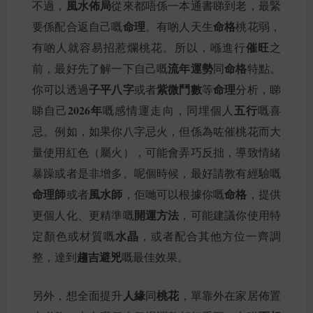
風水佈局
不過，
從來都唔係一本通書睇到老，最緊
命理
命格
要係配合返自己嘅
。有啲人天生
桃花弱，
催旺
有啲人就容易招惹爛桃花。所以，喺進行
之
流年運勢
命格
前，最好先了解一下自己嘅
同
特點。
子平八字
紫微鬥數
命理
你可以透過
或者
等
分析，睇
2026年
五行
睇自己
嘅感情運走向，同埋個人
嘅喜
忌。例如，如果你八字忌火，但係為咗催桃花而大
量使用紅色（屬火），可能會弄巧反拙，導致情緒
暴躁或者是非增多。呢個時候，最好請教有經驗嘅
命理師
風水師
命格
或者
，佢哋可以根據你嘅
，提供
開運方法
更個人化、更精準嘅
，可能建議你使用特
水晶
定顏色或材質嘅
，或者配合其他方位一齊調
趨吉避兇
整，達到
嘅最佳效果。
人緣
桃花
另外，想全面提升
同
，單靠外在家居佈置