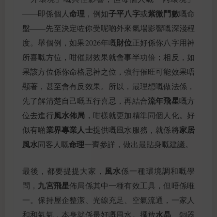
命理
子平八字
紫微鬥數
——即係個人
，例如
或
嘅命
盤——先至決定咗你受呢啲外來氣場影響嘅深淺程
財位
度。舉個例，如果2026年嘅
正好係你八字用神
所喜嘅方位，咁催財效果就會事半功倍；相反，如
果該方位係你命格忌神之位，強行催旺可能效果唔
顯著，甚至會有反效果。所以，最理想嘅做法係，
流年飛星
先了解清楚自己嘅五行喜忌，再結合
嘅方
風水佈局
位去進行
，咁樣就更加精準同個人化。好
業界專業人士
家居
似有啲
提供嘅風水服務，就係將
風水
命理
同客人嘅
一齊參詳，做出最貼身嘅建議。
風水
最後，都要提提大家，
係一種環境調和嘅學
九宮飛星
問，
佈局係其中一種有效工具，但唔係唯
一。保持屋企整潔、光線充足、空氣流通，一家人
水晶
和和氣氣，本身就係最好嘅風水。擺放
、銅器