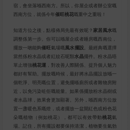
宿，會坐落喺西南方。所以，你屋企或者辦公室嘅
催旺桃花
西南方位，就係今年
嘅重中之重啦！
家居風水
知道方位之後，點樣佈局先最有效呢？
嘅
調整係第一步。你可以喺屋企或者睡房嘅西南位，
催旺
風水擺設
擺放一啲能夠
氣場嘅
。最經典嘅選擇
水晶
當然係粉水晶或者紅紋石呢類
擺件。粉水晶唔
桃花運
單止增強
，對改善人際關係、提升個人魅力
都好有幫助。擺放嘅時候，最好將水晶擺設放喺一
個乾淨、明亮嘅位置，避免擺喺廁所或者雜物房附
近，以免污染咗佢嘅能量。如果係擺放粉水晶樹或
者水晶球，效果會更加顯著。另外，喺西南方位放
置一盞暖色系嘅燈，或者擺放一盆開紅色或粉色花
桃花
朵嘅植物（例如桃花），都可以有效帶動
氣
場。記住，所有擺設都要保持清潔，植物要生氣勃