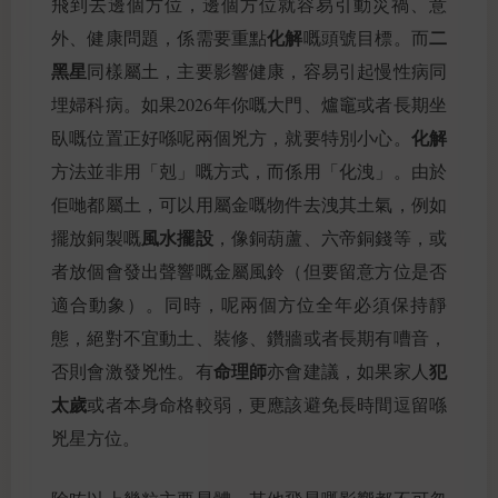
飛到去邊個方位，邊個方位就容易引動災禍、意
化解
二
外、健康問題，係需要重點
嘅頭號目標。而
黑星
同樣屬土，主要影響健康，容易引起慢性病同
埋婦科病。如果2026年你嘅大門、爐竈或者長期坐
化解
臥嘅位置正好喺呢兩個兇方，就要特別小心。
方法並非用「剋」嘅方式，而係用「化洩」。由於
佢哋都屬土，可以用屬金嘅物件去洩其土氣，例如
風水擺設
擺放銅製嘅
，像銅葫蘆、六帝銅錢等，或
者放個會發出聲響嘅金屬風鈴（但要留意方位是否
適合動象）。同時，呢兩個方位全年必須保持靜
態，絕對不宜動土、裝修、鑽牆或者長期有嘈音，
命理師
犯
否則會激發兇性。有
亦會建議，如果家人
太歲
或者本身命格較弱，更應該避免長時間逗留喺
兇星方位。