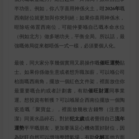
2026年
半功倍。例如，你八字喜用神係火土，咁
嘅
西南財位就更加與你夾到絕；如果你喜用神係水，
咁除咗佈置西南位，可能仲要喺自己嘅本命水位
（例如北方）做多啲功夫，平衡全局。所以話，最
強嘅佈局從來都唔係一式一樣，必須要個人化。
催旺運勢
最後，同大家分享幾個實用又易操作嘅
貼
士。如果你係做生意或者想升職加薪，可以喺公司
枱面嘅西南角，擺放一個紅色文件架，裡面放住你
催旺財運
最重要嘅合約或者計劃書，有助
同事業
運。想投資有斬獲？可以喺屋企西南位擺放一個陶
瓷造嘅「聚寶盆」，裡面放幾枚古錢幣（注意清
犯太歲
流年
潔）同黃水晶碎石。對於
或者覺得自己
運勢
平平嘅朋友，更加要落足心機佈置好財位，因
化解
為財旺自然可以增強整體氣場，有助
其他方面