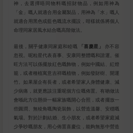
神，去選擇唔同物料嘅招財物品，例如用神為
「金」嘅人就適合用金屬製品，用神為「水」嘅人
就適合用黑色或藍色嘅流水擺設，咁樣就係將個人
命理同家居風水結合嘅高階做法。
「喜慶星」
最後，關乎健康同家庭和睦嘅
亦不容
忽視。呢粒星代表喜事、安康同整體嘅和諧運。催
旺方法可以係擺放紅色嘅飾物，例如中國結、紅燈
籠，或者種植寓意吉祥嘅植物，例如發財樹、開運
竹。如果屋企有長者，或者希望家人身體健康、減
少病痛，就更應該注重呢個方位嘅佈置。有啲做法
會喺此方位懸掛一幅家族嘅開心合照，或者擺放一
些圓潤、無稜角嘅陶瓷裝飾，以營造溫馨、安穩嘅
氣場。對於計劃結婚、生小朋友，或者希望家庭減
少爭吵嘅朋友，用心佈置喜慶位，能夠無形中營造