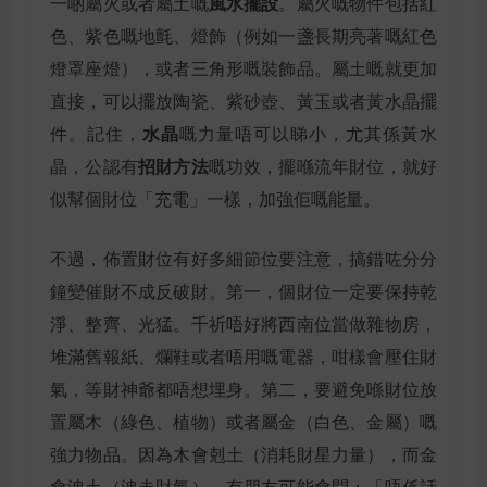
風水擺設
一啲屬火或者屬土嘅
。屬火嘅物件包括紅
色、紫色嘅地氈、燈飾（例如一盞長期亮著嘅紅色
燈罩座燈），或者三角形嘅裝飾品。屬土嘅就更加
直接，可以擺放陶瓷、紫砂壺、黃玉或者黃水晶擺
水晶
件。記住，
嘅力量唔可以睇小，尤其係黃水
招財方法
晶，公認有
嘅功效，擺喺流年財位，就好
似幫個財位「充電」一樣，加強佢嘅能量。
不過，佈置財位有好多細節位要注意，搞錯咗分分
鐘變催財不成反破財。第一，個財位一定要保持乾
淨、整齊、光猛。千祈唔好將西南位當做雜物房，
堆滿舊報紙、爛鞋或者唔用嘅電器，咁樣會壓住財
氣，等財神爺都唔想埋身。第二，要避免喺財位放
置屬木（綠色、植物）或者屬金（白色、金屬）嘅
強力物品。因為木會剋土（消耗財星力量），而金
會洩土（洩走財氣）。有朋友可能會問：「唔係話