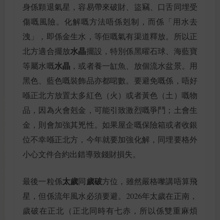
身係顆退氣星，容易帶來破財、盜竊、口舌同埋受
傷嘅風險。化解嘅方法唔係剋制，而係「用水去
洩」，即係金生水，等佢嘅氣有渠道釋放。所以正
水晶
北方適合擺放
擺設，特別係黑曜石球、海藍寶
水晶
等屬水嘅
，或者養一缸魚、放個流水盆景。用
黑色、藍色嘅裝飾品亦都啱數。要避免嘅係，唔好
喺正北方放置太多紅色（火）或者黃色（土）嘅物
品，因為火會剋金，可能引致激烈嘅爭鬥；土會生
金，則會加強其兇性。如果屋企嘅保險箱或者收銀
位不幸喺正北方，今年就要加強化解，同埋要格外
小心文件合約出錯導致錢財損失。
太歲
歲破
最後一粒係
同
方位，雖然嚴格嚟講唔算飛
星，但係流年風水必須要避。2026年太歲在正南，
歲破在正北（正北同時有七赤，所以係雙重麻煩