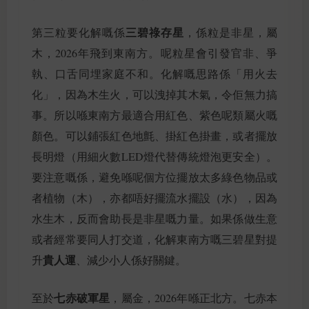
三碧祿存星
第三粒要化解嘅係
，係粒是非星，屬
木，2026年飛到東南方。呢粒星會引發官非、爭
執、口舌同埋家庭不和。化解嘅思路係「用火去
化」，因為木生火，可以洩掉其木氣，令佢無力搞
事。所以喺東南方最適合用紅色、紫色呢類屬火嘅
顏色。可以鋪張紅色地氈、掛紅色掛畫，或者擺放
長明燈（用細火數LED燈代替傳統燈泡更安全）。
要注意嘅係，避免喺呢個方位擺放太多綠色物品或
者植物（木），亦都唔好擺流水擺設（水），因為
水生木，反而會助長是非星嘅力量。如果係做生意
或者經常要同人打交道，化解東南方嘅三碧星對提
貴人運
升
、減少小人係好關鍵。
七赤破軍星
至於
，屬金，2026年喺正北方。七赤本