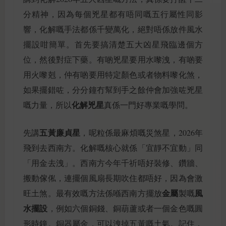
分精神，因為每個兇星都有唔同嘅五行屬性同影
響，化解嘅手法都係千變萬化，絕對唔係放件風水
擺設咁簡單。首先要搞清楚五大凶星飛臨邊個方
位，然後對症下藥。有啲兇星要用水嚟洩，有啲要
用火嚟剋，仲有啲要用特定顏色或者物料嚟化煞，
如果擺錯咗，分分鐘冇幫到手之餘仲會加強咗兇星
化解兇星
嘅力量，所以
真係一門好專業嘅學問。
五黃廉貞星
先講
，呢粒係最麻煩嘅災煞星，2026年
飛到去西南方。化解嘅核心就係「宜靜不宜動」同
「用金去洩」。西南方今年千祈唔好裝修、鑽牆、
搬動傢俬，連擺個風扇長期吹住都唔好，因為會激
金屬
風
旺土煞。最有效嘅方法係喺西南方擺放
製嘅
水擺設
，例如六個銅錢、銅葫蘆或者一個金色嘅圓
形時鐘。銅器屬金，可以洩掉五黃嘅土氣。記住，