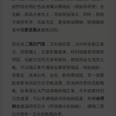
絕對唔好用紅色或者屬火嘅物品（例如長明燈）去
化解，因為火會生土，等如倒油落火。同時，西南
方保持乾淨、光線充足，避免堆放雜物，呢啲都係
家居風水
基本嘅
避煞法則。
二黑巨門星
跟住係
，又叫病符星，2026年坐鎮正東
方。同樣屬土，主要影響健康，特別係腸胃同腹部
問題。化解方法同五黃有啲似，都係用金去洩其土
氣。可以喺正東方擺放金屬發聲物品，例如銅鈴、
音樂盒，或者白色、金色、銀色嘅地毯。另一個重
點係要保持該方位空氣流通，因為病符星怕流動嘅
氣。如果屋企大門或者睡牀喺正東，今年就要特別
命理
注意健康，可以考慮喺牀頭掛個銅葫蘆。有啲
師
會建議用安忍水（即係鹽水加銅錢），擺喺二黑
位亦都有一定化病氣嘅效果。