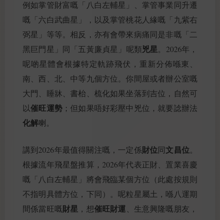
例如掌管財富嘅「八白左輔星」、掌管事業同升遷
嘅「六白武曲星」，以及掌管桃花人緣嘅「九紫右
弼星」等等。相反，亦有會帶來病痛同是非嘅「二
兇星
黑巨門星」同「五黃廉貞星」呢類
。2026年，
呢啲星體會根據特定軌跡飛伏，重新分佈喺東、
南、西、北、中等九個方位。你間屋或者辦公室嘅
大門、睡牀、書枱、梳化如果坐落到吉位，自然可
催旺運勢
以
；但如果唔好彩壓中兇位，就要諗辦法
化解
喇。
財位
文昌位
講到2026年最值得關注嘅，一定係
同
。
根據流年飛星盤推算，2026年代表正財、置業喜慶
嘅「八白左輔星」將會飛臨某個方位（此處按規則
不指明具體方位，下同）。呢粒星屬土，喺八運期
財星
催旺財運
間係當旺嘅
，想
、生意興隆嘅朋友，