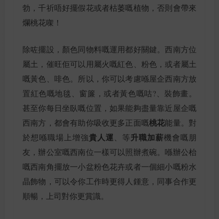
勃，千祈唔好擺假花或者枯萎嘅植物，否則會帶來
爛桃花㗎！
除咗擺設，顏色同物料嘅運用都好關鍵。西南方位
屬土，催旺佢可以用屬火嘅紅色、粉色，或者屬土
嘅黃色、啡色。所以，你可以考慮喺屋企西南方放
置紅色嘅地毯、窗簾，或者黃色嘅咕?、裝飾畫。
甚至你每日坐臥嘅位置，如果能夠盡量靠近屋企嘅
桃花
西南方，都會有助你吸收更多正面嘅
能量。對
貴人運
升職加薪
於想喺職場上增強
、等
機會嘅朋
友，辦公室嘅西南位一樣可以照辦煮碗。喺辦公枱
嘅西南角擺放一小盆粉色花卉或者一個細小嘅粉水
晶飾物，可以令你工作時更得人鍾意，同事合作更
順暢，上司對你更賞識。