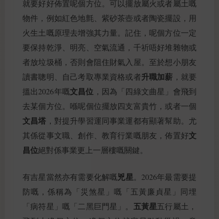
就要好好佈置呢個方位。可以擺放屬火或者屬土嘅
物件，例如紅色地氈、紫砂茶壺或者陶瓷擺設，用
火生土嘅原理去增強其力量。記住，呢個方位一定
要保持乾淨、明亮、空氣流通，千祈唔好堆雜物或
者放垃圾桶，否則會阻住財氣入屋。至於想小朋友
升職加薪
讀書聰明、自己考取專業資格或者
，就要
文昌位
搵出2026年嘅
，因為「四綠文曲星」會飛到
去某個方位。喺呢個位擺放四支富貴竹，或者一個
文昌塔
，對提升學習運同事業運都有顯著幫助。尤
文
其係從事文職、創作、教育行業嘅朋友，佈置好
昌位
絕對係事業更上一層樓嘅關鍵。
兇星
有吉星當然亦有需要化解嘅
。2026年最需要提
防嘅，係稱為「災煞星」嘅「五黃廉貞星」同埋
五黃星
「病符星」嘅「二黑巨門星」。
五行屬土，