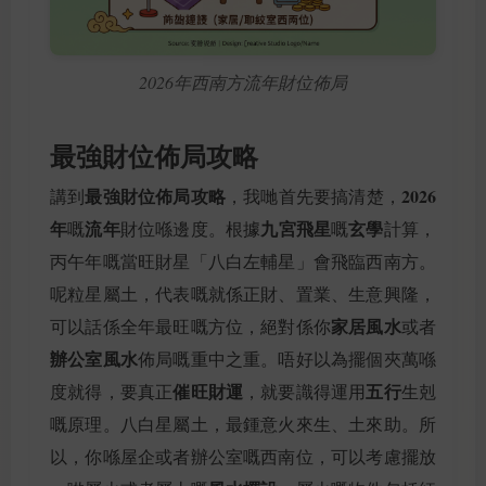
2026年西南方流年財位佈局
最強財位佈局攻略
最強財位佈局攻略
2026
講到
，我哋首先要搞清楚，
年
流年
九宮飛星
玄學
嘅
財位喺邊度。根據
嘅
計算，
丙午年嘅當旺財星「八白左輔星」會飛臨西南方。
呢粒星屬土，代表嘅就係正財、置業、生意興隆，
家居風水
可以話係全年最旺嘅方位，絕對係你
或者
辦公室風水
佈局嘅重中之重。唔好以為擺個夾萬喺
催旺財運
五行
度就得，要真正
，就要識得運用
生剋
嘅原理。八白星屬土，最鍾意火來生、土來助。所
以，你喺屋企或者辦公室嘅西南位，可以考慮擺放