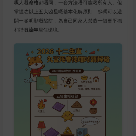
命格
嘅人嘅
都唔同，一套方法唔可能啱所有人。但
掌握咗以上五大凶星嘅基本化解原則，起碼可以避
開一啲明顯嘅陷阱，為自己同家人營造一個更平穩
流年
和諧嘅
居住環境。