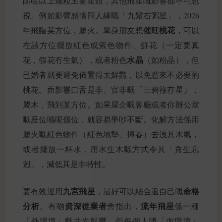
除咗以上幾粒主要星體，其他飛星嘅影響都不可忽
視。例如影響感情同人緣嘅「九紫右弼星」，2026
催旺桃花
年飛臨某方位，屬火。單身朋友想
，可以
在該方位擺放紅色或紫色物件、鮮花（一定要真
水晶
花，假花冇生氣），或者粉色
（如粉晶），但
已婚者就要避免佈置得太鮮豔，以免惹來不必要的
桃花。而影響口舌是非、官非嘅「三碧祿存星」，
屬木，飛到某方位。如果屋企嘅客廳或者你辦公室
嘅座位喺呢個位，就容易爭吵不斷。化解方法係用
屬火嘅紅色物件（紅色地墊、揮春）去洩其木氣，
或者擺放一杯水，用水生木嘅方式令其「貪生忘
剋」，減低其是非特性。
九宮飛星
命格
要有效運用
，最好可以結合返自己嘅
分析
資深從業者
流年飛星
。有啲
會指出，
係一種
「外環境」嘅共性影響，但每個人嘅「內環境」