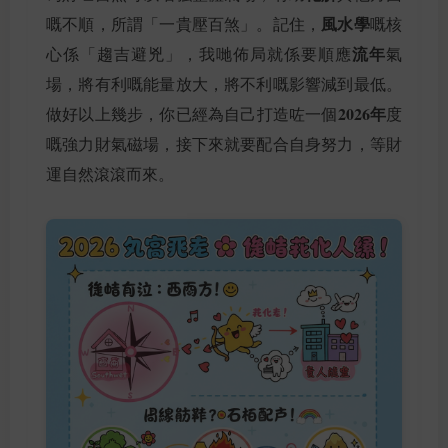
風水學
嘅不順，所謂「一貴壓百煞」。記住，
嘅核
流年
心係「趨吉避兇」，我哋佈局就係要順應
氣
場，將有利嘅能量放大，將不利嘅影響減到最低。
2026年
做好以上幾步，你已經為自己打造咗一個
度
嘅強力財氣磁場，接下來就要配合自身努力，等財
運自然滾滾而來。